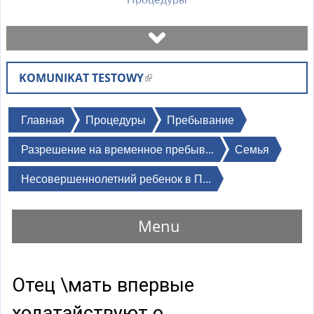
Назначить встречу
KOMUNIKAT TESTOWY
(
Проверьте статус дела
в
н
Вы
Главная
Процедуры
Пребывание
Бланки
е
здесь
Разрешение на временное пребыв...
Семья
ш
н
Оплаты
Несовершеннолетний ребенок в П...
я
я
Часто задаваемые вопросы
Menu
с
с
Объяснения
ы
л
Отец \мать впервые
к
ходaтайствуют о