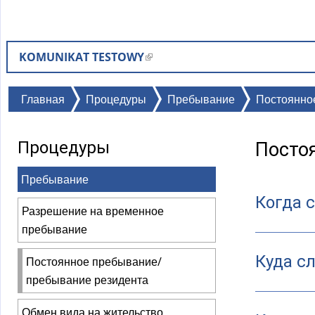
KOMUNIKAT TESTOWY
(
в
н
Вы
Главная
Процедуры
Пребывание
Постоянно
е
здесь
ш
Процедуры
Посто
н
я
Пребывание
я
Когда 
с
Разрешение на временное
с
пребывание
ы
л
Куда с
Постоянное пребывание/
к
пребывание резидента
а
Обмен вида на жительство
)