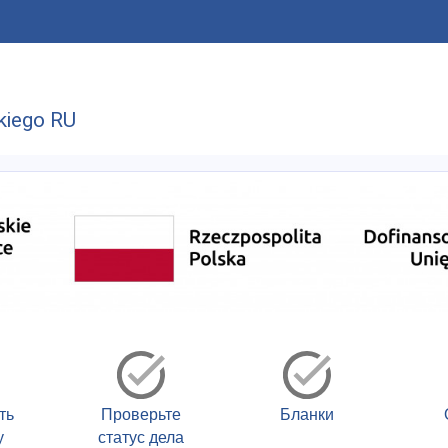
U
kiego RU
ть
Проверьте
Бланки
у
статус дела