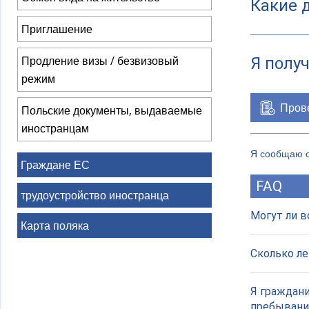
Какие 
Приглашение
Продление визы / безвизовый
Я полу
режим
Прове
Польские документы, выдаваемые
иностранцам
Я сообщаю о
Граждане ЕС
FAQ
трудоустройство иностранца
Могут ли в
Карта поляка
Сколько ле
Я граждани
пребывани