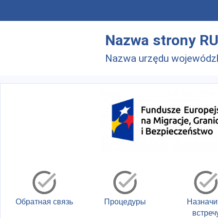
Skip to main menu
Перейти к основному содержанию
Nazwa strony R
Nazwa urzędu wojewódz
Обратная связь
Процедуры
Назначи
встреч