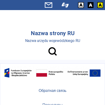
Skip to main menu
Перейти к основному содержанию
Nazwa strony RU
Nazwa urzędu wojewódzkiego RU
Обратная связь
Процедуры