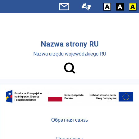
Skip to main menu
Перейти к основному содержанию
Nazwa strony RU
Nazwa urzędu wojewódzkiego RU
Обратная связь
Процедуры