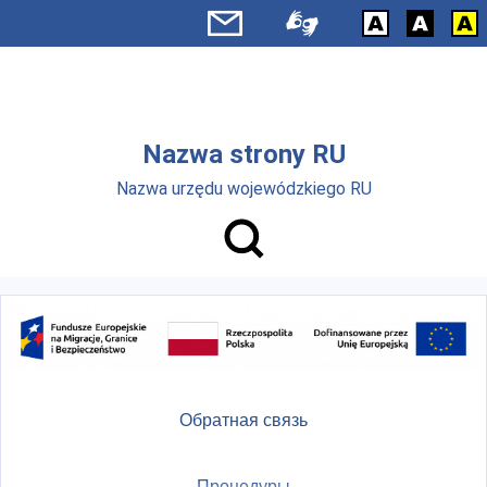
Skip to main menu
Перейти к основному содержанию
Nazwa strony RU
Nazwa urzędu wojewódzkiego RU
Обратная связь
Процедуры