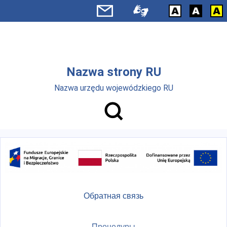
Skip to main menu
Перейти к основному содержанию
Nazwa strony RU
Nazwa urzędu wojewódzkiego RU
Обратная связь
Процедуры