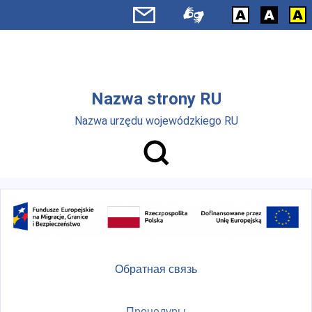
Skip to main menu
Перейти к основному содержанию
Nazwa strony RU
Nazwa urzędu wojewódzkiego RU
Обратная связь
Процедуры