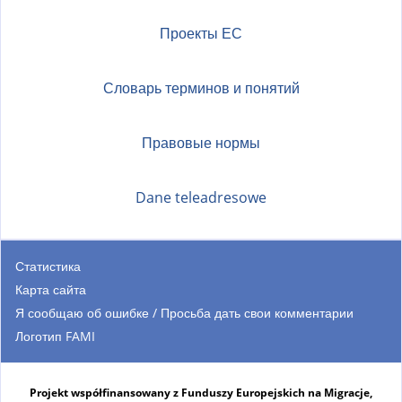
)
Проекты ЕС
Словарь терминов и понятий
Правовые нормы
Dane teleadresowe
Статистика
Карта сайта
Я сообщаю об ошибке / Просьба дать свои комментарии
Логотип FAMI
Projekt współfinansowany z Funduszy Europejskich na Migracje,