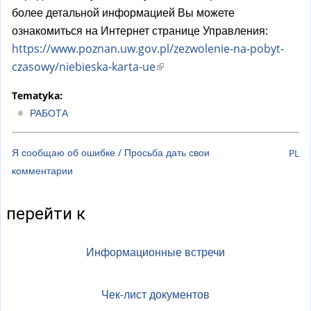
более детальной информацией Вы можете
ознакомиться на Интернет странице Управления:
https://www.poznan.uw.gov.pl/zezwolenie-na-pobyt-
czasowy/niebieska-karta-ue
(
в
Tematyka:
н
РАБОТА
е
ш
Я сообщаю об ошибке / Просьба дать свои
PL
н
комментарии
я
я
с
перейти к
с
ы
Информационные встречи
л
к
Чек-лист документов
а