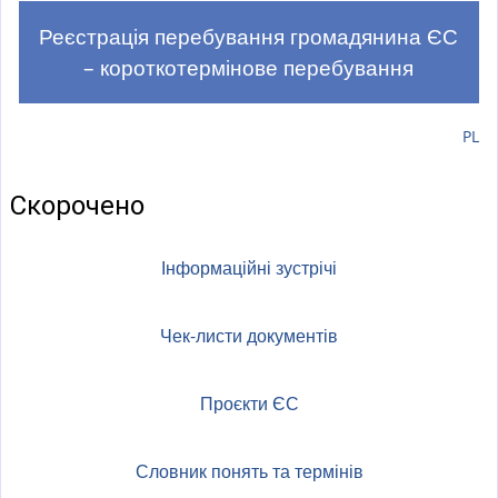
a
l
Реєстрація перебування громадянина ЄС
)
– короткотермінове перебування
PL
Скорочено
Інформаційні зустрічі
Чек-листи документів
Проєкти ЄС
Словник понять та термінів