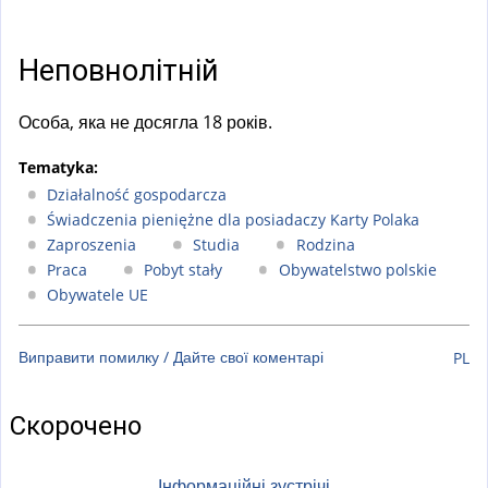
a
l
)
Неповнолітній
Особа, яка не досягла 18 років.
Tematyka:
Działalność gospodarcza
Świadczenia pieniężne dla posiadaczy Karty Polaka
Zaproszenia
Studia
Rodzina
Praca
Pobyt stały
Obywatelstwo polskie
Obywatele UE
Виправити помилку / Дайте свої коментарі
PL
Скорочено
Інформаційні зустрічі