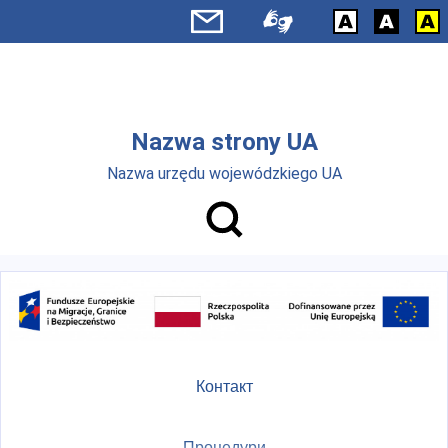
Skip to main menu
Перейти до основного вмісту
Nazwa strony UA
Nazwa urzędu wojewódzkiego UA
Контакт
Процедури