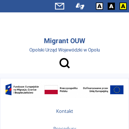
Przejdź do menu głównego
Przejdź do treści
Migrant OUW
Opolski Urząd Wojewódzki w Opolu
Kontakt
Procedury