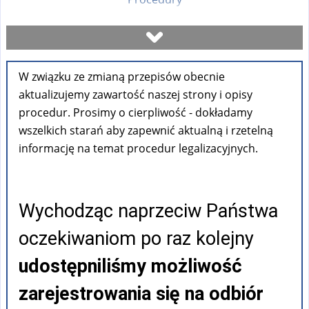
Umów się na wizytę
W związku ze zmianą przepisów obecnie
Sprawdź stan sprawy
aktualizujemy zawartość naszej strony i opisy
procedur. Prosimy o cierpliwość - dokładamy
Formularze
wszelkich starań aby zapewnić aktualną i rzetelną
informację na temat procedur legalizacyjnych.
Opłaty
Wychodząc naprzeciw Państwa
FAQ
oczekiwaniom po raz kolejny
Pouczenia
udostępniliśmy możliwość
zarejestrowania się na odbiór