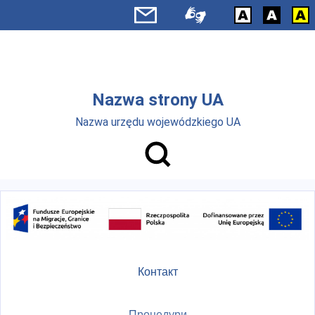
Skip to main menu
Перейти до основного вмісту
Nazwa strony UA
Nazwa urzędu wojewódzkiego UA
Контакт
Процедури