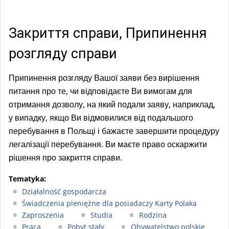
a
l
)
Закриття справи, Припинення
розгляду справи
Припинення розгляду Вашої заяви без вирішення
питання про те, чи відповідаєте Ви вимогам для
отримання дозволу, на який подали заяву, наприклад,
у випадку, якщо Ви відмовилися від подальшого
перебування в Польщі і бажаєте завершити процедуру
легалізації перебування. Ви маєте право оскаржити
рішення про закриття справи.
Tematyka:
Działalność gospodarcza
Świadczenia pieniężne dla posiadaczy Karty Polaka
Zaproszenia
Studia
Rodzina
Praca
Pobyt stały
Obywatelstwo polskie