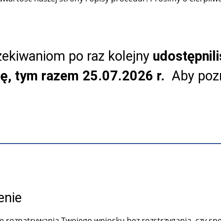
ekiwaniom po raz kolejny
udostępnil
tę, tym razem 25.07.2026 r.
Aby pozn
enie
 rozpatrywania Twojego wniosku bez rozstrzygania, czy spe