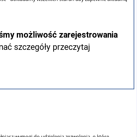
iśmy możliwość zarejestrowania
ać szczegóły przeczytaj
łniasz wymogi do udzielenia zezwolenia, o które