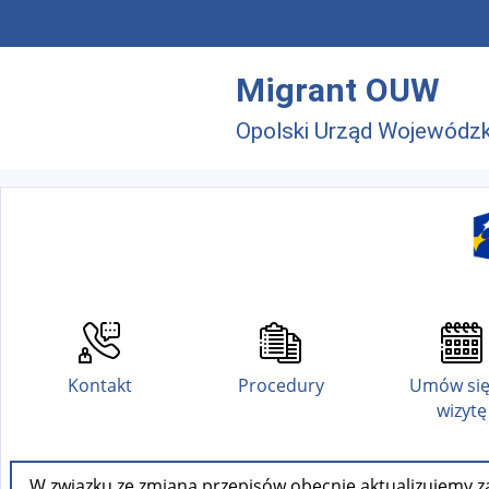
Przejdź do menu głównego
Przejdź do treści
Migrant OUW
Opolski Urząd Wojewódzk
Kontakt
Procedury
Umów się
wizytę
W związku ze zmianą przepisów obecnie aktualizujemy za