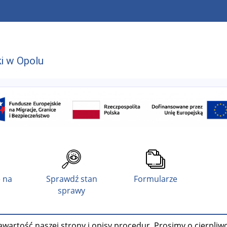
i w Opolu
 na
Sprawdź stan
Formularze
sprawy
wartość naszej strony i opisy procedur. Prosimy o cierpliw