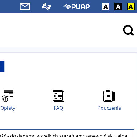
Opłaty
FAQ
Pouczenia
ość - dokładamy wszelkich starań aby zapewnić aktualną