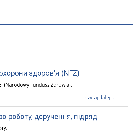
охорони здоров’я (NFZ)
’я (Narodowy Fundusz Zdrowia).
czytaj dalej...
ро роботу, доручення, підряд
оту.