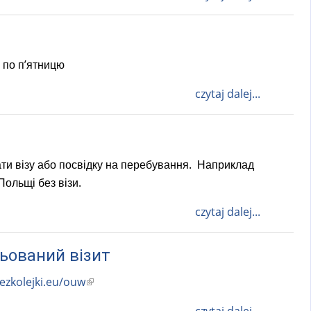
 по п’ятницю
czytaj dalej...
ати візу або посвідку на перебування. Наприклад
Польщі без візи.
czytaj dalej...
ьований візит
bezkolejki.eu/ouw
(
l
czytaj dalej...