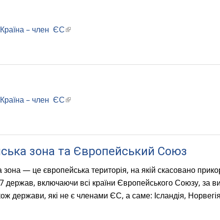
Країна – член ЄС
(
l
i
n
k
i
Країна – член ЄС
(
s
l
e
i
x
n
t
ська зона та Європейський Союз
k
e
i
r
 зона — це європейська територія, на якій скасовано прико
s
n
 держав, включаючи всі країни Європейського Союзу, за виня
e
a
ож держави, які не є членами ЄС, а саме: Ісландія, Норвег
x
l
t