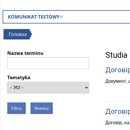
KOMUNIKAT TESTOWY
(
l
i
Ви
Головна
n
є
k
тут
Nazwa terminu
Studia
i
s
Догові
e
x
Tematyka
Документ, 
t
e
r
n
Договір
a
Договір, на
l