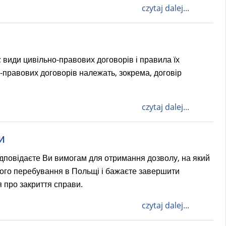
czytaj dalej...
 види цивільно-правових договорів і правила їх
правових договорів належать, зокрема, договір
czytaj dalej...
и
ідповідаєте Ви вимогам для отримання дозволу, на який
шого перебування в Польщі і бажаєте завершити
 про закриття справи.
czytaj dalej...