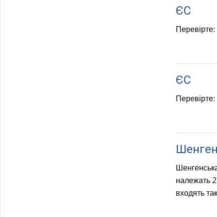
ЄС
Перевірте:
ЄС
Перевірте:
Шенген
Шенгенська
належать 27
входять так