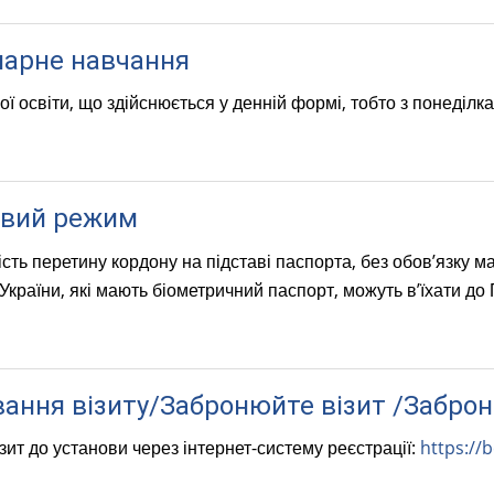
)
e
r
нарне навчання
n
a
 освіти, що здійснюється у денній формі, тобто з понеділка
l
)
овий режим
сть перетину кордону на підставі
паспорта, без обов’язку м
країни, які мають біометричний паспорт, можуть в’їхати до 
ання візиту/Забронюйте візит /Заброн
зит до установи через інтернет-систему реєстрації:
https://