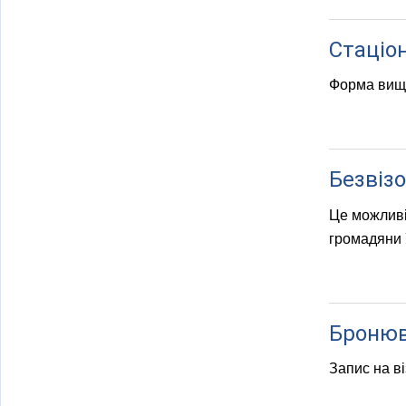
Стаціо
Форма вищої
Безвіз
Це можливі
громадяни У
Бронюв
Запис на ві