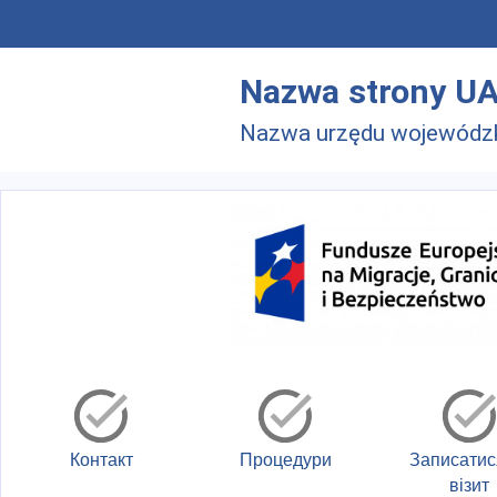
Skip to main menu
Перейти до основного вмісту
Nazwa strony U
Nazwa urzędu wojewódz
Контакт
Процедури
Записатис
візит