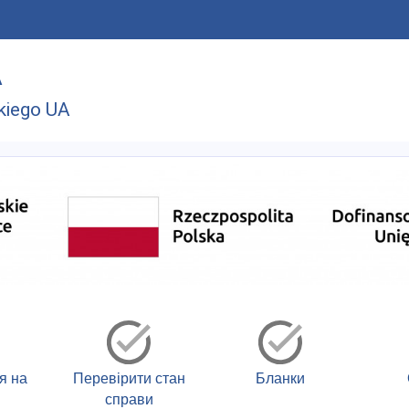
A
kiego UA
я на
Перевірити стан
Бланки
справи