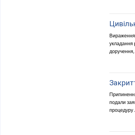
)
Цивіль
Вираження в
укладання 
доручення, 
Закрит
Припинення
подали зая
процедуру 