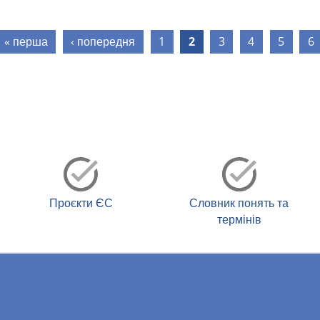
ки
« перша
‹ попередня
1
2
3
4
5
6
Проєкти ЄС
Словник понять та
термінів