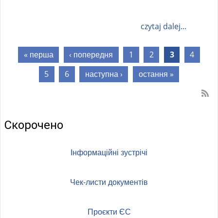
czytaj dalej...
Сторінки
« перша
‹ попередня
1
2
3
4
5
6
наступна ›
остання »
Скорочено
Інформаційні зустрічі
Чек-листи документів
Проєкти ЄС