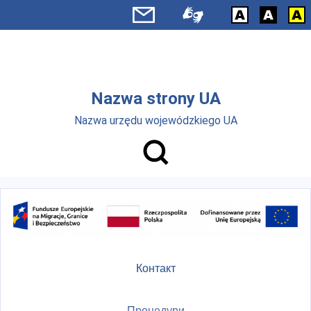
Skip to main menu
Перейти до основного вмісту
Nazwa strony UA
Nazwa urzędu wojewódzkiego UA
Контакт
Процедури