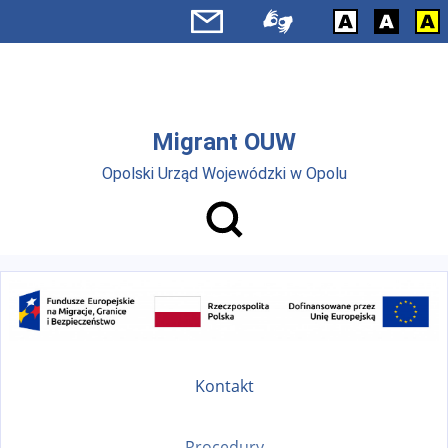
Przejdź do menu głównego
Przejdź do treści
Migrant OUW
Opolski Urząd Wojewódzki w Opolu
Kontakt
Procedury