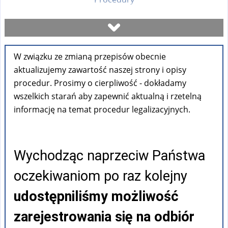
Umów się na wizytę
W związku ze zmianą przepisów obecnie
Sprawdź stan sprawy
aktualizujemy zawartość naszej strony i opisy
procedur. Prosimy o cierpliwość - dokładamy
Formularze
wszelkich starań aby zapewnić aktualną i rzetelną
informację na temat procedur legalizacyjnych.
Opłaty
Wychodząc naprzeciw Państwa
FAQ
oczekiwaniom po raz kolejny
Pouczenia
udostępniliśmy możliwość
zarejestrowania się na odbiór