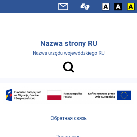
Skip to main menu
Перейти к основному содержанию
Nazwa strony RU
Nazwa urzędu wojewódzkiego RU
Обратная связь
Процедуры