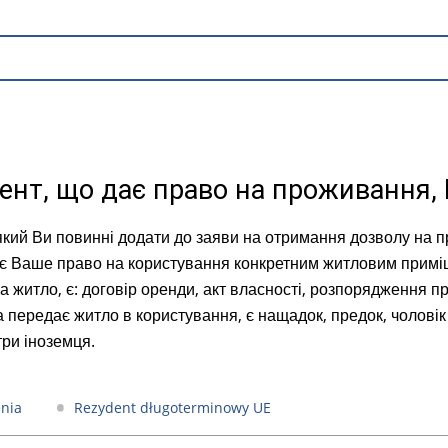
нт, що дає право на проживання, 
який Ви повинні додати до заяви на отримання дозволу на 
є Ваше право на користування конкретним житловим примі
а житло, є: договір оренди, акт власності, розпорядження 
 передає житло в користування, є нащадок, предок, чоловік
три іноземця.
enia
Rezydent długoterminowy UE