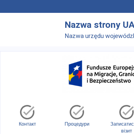
Skip to main menu
Перейти до основного вмісту
Nazwa strony U
Nazwa urzędu wojewódz
Контакт
Процедури
Записатис
візит