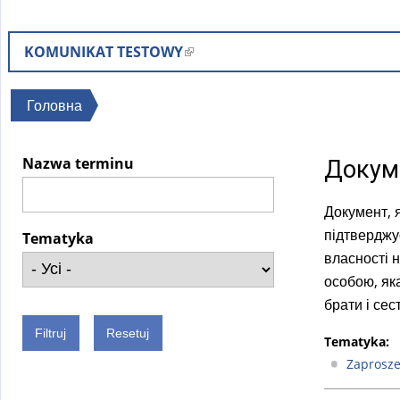
KOMUNIKAT TESTOWY
(
l
i
Ви
Головна
n
є
k
тут
Nazwa terminu
Докуме
i
s
Документ, 
e
підтверджу
x
Tematyka
власності н
t
особою, яка
e
брати і сес
r
n
Tematyka:
a
Zaprosz
l