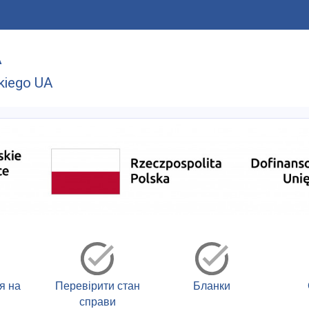
A
kiego UA
я на
Перевірити стан
Бланки
справи