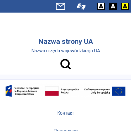
Skip to main menu
Перейти до основного вмісту
Nazwa strony UA
Nazwa urzędu wojewódzkiego UA
Контакт
Процедури