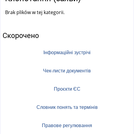
a
l
Brak plików w tej kategorii.
)
Скорочено
Інформаційні зустрічі
Чек-листи документів
Проєкти ЄС
Словник понять та термінів
Правове регулювання