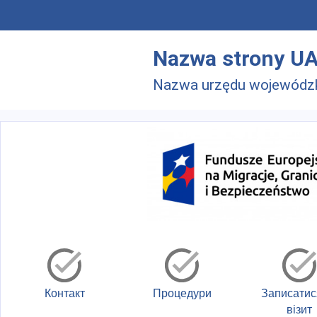
Skip to main menu
Перейти до основного вмісту
Nazwa strony U
Nazwa urzędu wojewódz
Контакт
Процедури
Записатис
візит