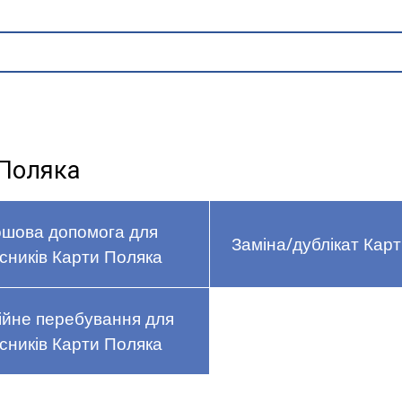
 Поляка
ошова допомога для
Заміна/дублікат Кар
сників Карти Поляка
ійне перебування для
сників Карти Поляка