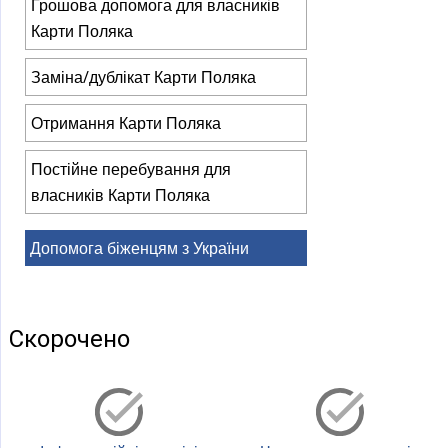
)
Грошова допомога для власників
Карти Поляка
Заміна/дублікат Карти Поляка
Отримання Карти Поляка
Постійне перебування для
власників Карти Поляка
Допомога біженцям з України
Скорочено