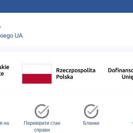
A
kiego UA
я на
Перевірити стан
Бланки
справи