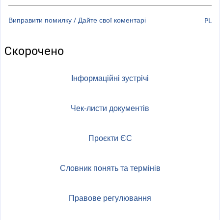
s
e
Виправити помилку / Дайте свої коментарі
PL
x
t
Скорочено
e
r
Інформаційні зустрічі
n
a
l
Чек-листи документів
)
Проєкти ЄС
Словник понять та термінів
Правове регулювання