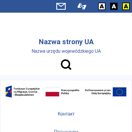
Skip to main menu
Перейти до основного вмісту
Nazwa strony UA
Nazwa urzędu wojewódzkiego UA
Контакт
Процедури