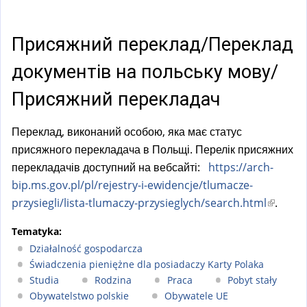
a
l
)
Присяжний переклад/Переклад
документів на польську мову/
Присяжний перекладач
Переклад, виконаний особою, яка має статус
присяжного перекладача в Польщі. Перелік присяжних
перекладачів доступний на вебсайті:
https://arch-
bip.ms.gov.pl/pl/rejestry-i-ewidencje/tlumacze-
przysiegli/lista-tlumaczy-przysieglych/search.html
(
.
l
Tematyka:
i
Działalność gospodarcza
n
Świadczenia pieniężne dla posiadaczy Karty Polaka
k
Studia
Rodzina
Praca
Pobyt stały
i
Obywatelstwo polskie
Obywatele UE