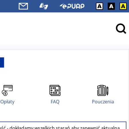
Opłaty
FAQ
Pouczenia
ość - dokładamy wszelkich starań aby zapewnić aktualną