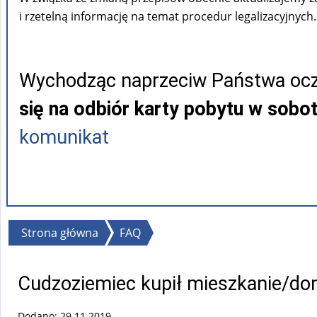
i rzetelną informację na temat procedur legalizacyjnych.
Wychodząc naprzeciw Państwa ocz
się na odbiór karty pobytu w sobo
komunikat
Jesteś
Strona główna
FAQ
tutaj
Cudzoziemiec kupił mieszkanie/dom
Dodano: 29.11.2019