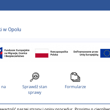
i w Opolu
 na
Sprawdź stan
Formularze
sprawy
wartość naszej strony i opisy procedur. Prosimy o cierpliw