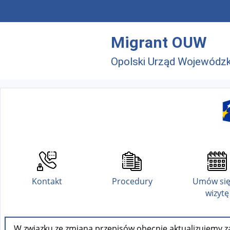
Przejdź do menu głównego
Przejdź do treści
Migrant OUW
Opolski Urząd Wojewódzk
Kontakt
Procedury
Umów się
wizytę
W związku ze zmianą przepisów obecnie aktualizujemy za