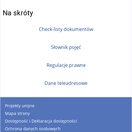
s
e
Na skróty
x
t
Check-listy dokumentów
e
r
Słownik pojęć
n
a
l
Regulacje prawne
)
Dane teleadresowe
Projekty unijne
Mapa strony
Dostępność i Deklaracja dostępności
Ochrona danych osobowych