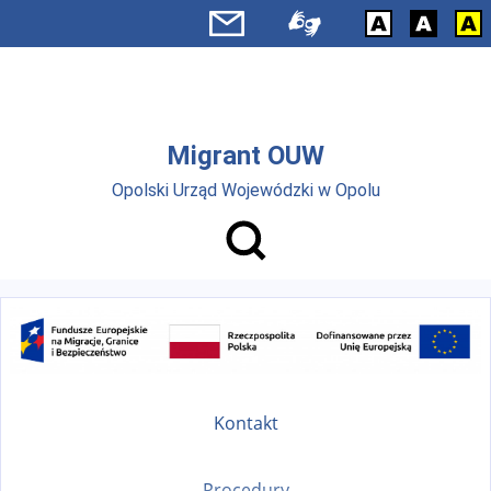
Przejdź do menu głównego
Przejdź do treści
Migrant OUW
Opolski Urząd Wojewódzki w Opolu
Kontakt
Procedury