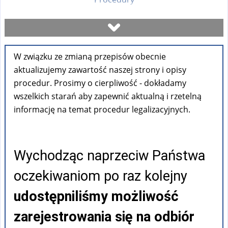
Umów się na wizytę
W związku ze zmianą przepisów obecnie
Sprawdź stan sprawy
aktualizujemy zawartość naszej strony i opisy
procedur. Prosimy o cierpliwość - dokładamy
Formularze
wszelkich starań aby zapewnić aktualną i rzetelną
informację na temat procedur legalizacyjnych.
Opłaty
Wychodząc naprzeciw Państwa
FAQ
oczekiwaniom po raz kolejny
Pouczenia
udostępniliśmy możliwość
zarejestrowania się na odbiór