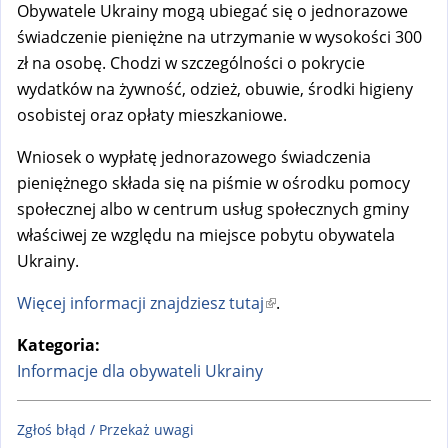
Obywatele Ukrainy mogą ubiegać się o jednorazowe
świadczenie pieniężne na utrzymanie w wysokości 300
zł na osobę. Chodzi w szczególności o pokrycie
wydatków na żywność, odzież, obuwie, środki higieny
osobistej oraz opłaty mieszkaniowe.
Wniosek o wypłatę jednorazowego świadczenia
pieniężnego składa się na piśmie w ośrodku pomocy
społecznej albo w centrum usług społecznych gminy
właściwej ze względu na miejsce pobytu obywatela
Ukrainy.
Więcej informacji znajdziesz tutaj
(
.
l
Kategoria:
i
Informacje dla obywateli Ukrainy
n
k
Zgłoś błąd / Przekaż uwagi
i