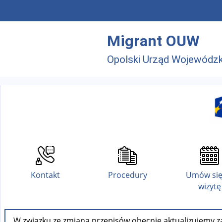
Przejdź do menu głównego
Przejdź do treści
Migrant OUW
Opolski Urząd Wojewódzk
Kontakt
Procedury
Umów się
wizytę
W związku ze zmianą przepisów obecnie aktualizujemy za