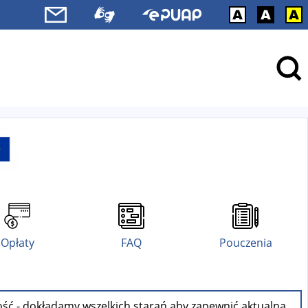
Opłaty
FAQ
Pouczenia
ość - dokładamy wszelkich starań aby zapewnić aktualną