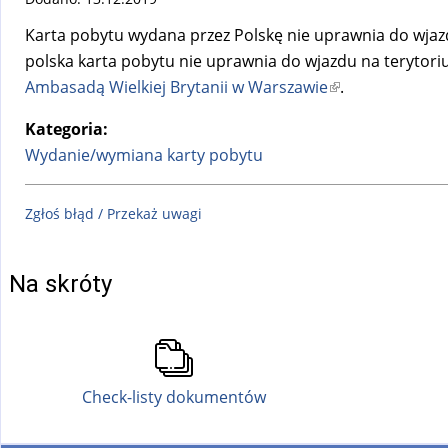
Karta pobytu wydana przez Polskę nie uprawnia do wjazd
polska karta pobytu nie uprawnia do wjazdu na terytorium
Ambasadą Wielkiej Brytanii w Warszawie
(
.
l
Kategoria:
i
Wydanie/wymiana karty pobytu
n
k
Zgłoś błąd / Przekaż uwagi
i
s
e
Na skróty
x
t
e
r
Check-listy dokumentów
n
a