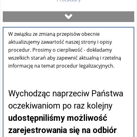
Umów się na wizytę
W związku ze zmianą przepisów obecnie
Sprawdź stan sprawy
aktualizujemy zawartość naszej strony i opisy
procedur. Prosimy o cierpliwość - dokładamy
Formularze
wszelkich starań aby zapewnić aktualną i rzetelną
informację na temat procedur legalizacyjnych.
Opłaty
Wychodząc naprzeciw Państwa
FAQ
oczekiwaniom po raz kolejny
Pouczenia
udostępniliśmy możliwość
zarejestrowania się na odbiór