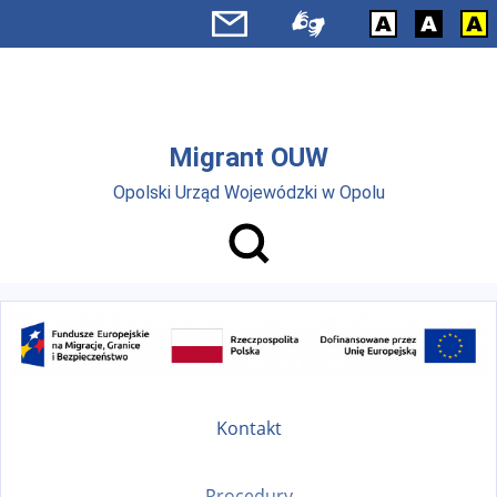
Przejdź do menu głównego
Przejdź do treści
Migrant OUW
Opolski Urząd Wojewódzki w Opolu
Kontakt
Procedury