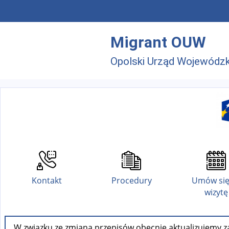
Przejdź do menu głównego
Przejdź do treści
Migrant OUW
Opolski Urząd Wojewódzk
Kontakt
Procedury
Umów się
wizytę
W związku ze zmianą przepisów obecnie aktualizujemy za