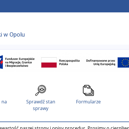
i w Opolu
 na
Sprawdź stan
Formularze
sprawy
wartość naszej strony i opisy procedur. Prosimy o cierpliw