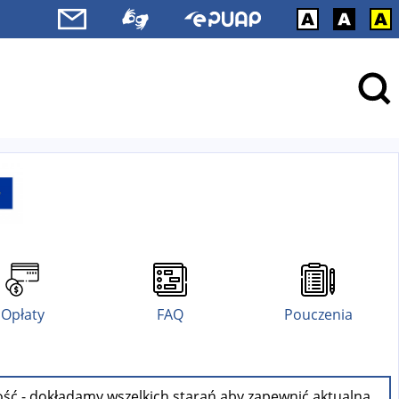
Opłaty
FAQ
Pouczenia
ość - dokładamy wszelkich starań aby zapewnić aktualną