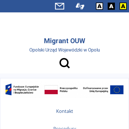
Przejdź do menu głównego
Przejdź do treści
Migrant OUW
Opolski Urząd Wojewódzki w Opolu
Kontakt
Procedury