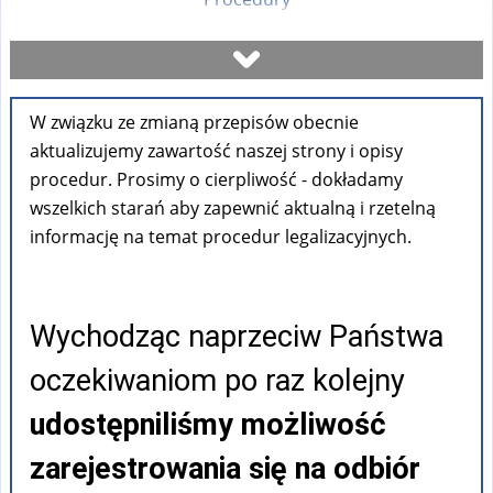
Umów się na wizytę
W związku ze zmianą przepisów obecnie
Sprawdź stan sprawy
aktualizujemy zawartość naszej strony i opisy
procedur. Prosimy o cierpliwość - dokładamy
Formularze
wszelkich starań aby zapewnić aktualną i rzetelną
informację na temat procedur legalizacyjnych.
Opłaty
Wychodząc naprzeciw Państwa
FAQ
oczekiwaniom po raz kolejny
Pouczenia
udostępniliśmy możliwość
zarejestrowania się na odbiór