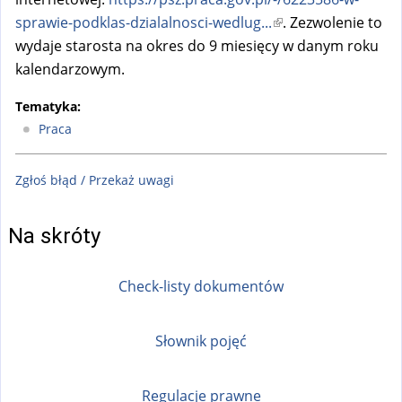
sprawie-podklas-dzialalnosci-wedlug...
(
. Zezwolenie to
wydaje starosta na okres do 9 miesięcy w danym roku
l
kalendarzowym.
i
n
Tematyka:
k
Praca
i
s
Zgłoś błąd / Przekaż uwagi
e
x
t
Na skróty
e
r
Check-listy dokumentów
n
a
Słownik pojęć
l
)
Regulacje prawne