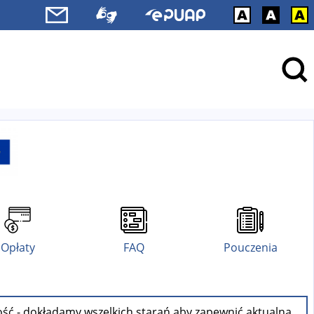
Opłaty
FAQ
Pouczenia
ość - dokładamy wszelkich starań aby zapewnić aktualną