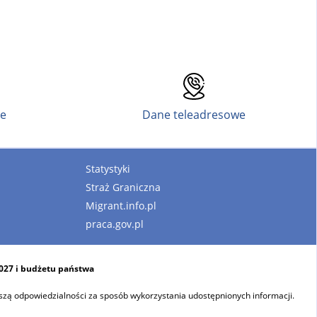
ne
Dane teleadresowe
Statystyki
Straż Graniczna
Migrant.info.pl
praca.gov.pl
2027 i budżetu państwa
szą odpowiedzialności za sposób wykorzystania udostępnionych informacji.