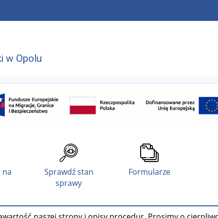
i w Opolu
 na
Sprawdź stan
Formularze
sprawy
wartość naszej strony i opisy procedur. Prosimy o cierpliw