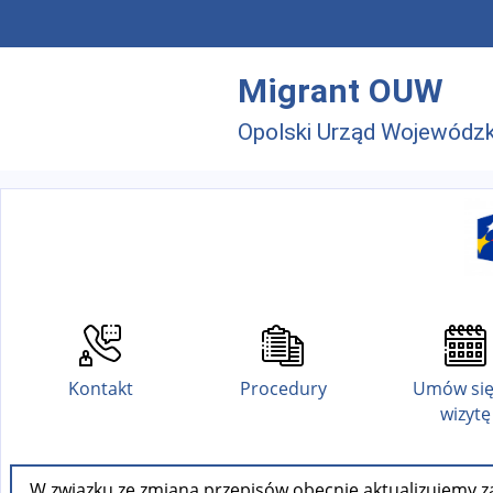
Przejdź do menu głównego
Przejdź do treści
Migrant OUW
Opolski Urząd Wojewódzk
Kontakt
Procedury
Umów się
wizytę
W związku ze zmianą przepisów obecnie aktualizujemy za