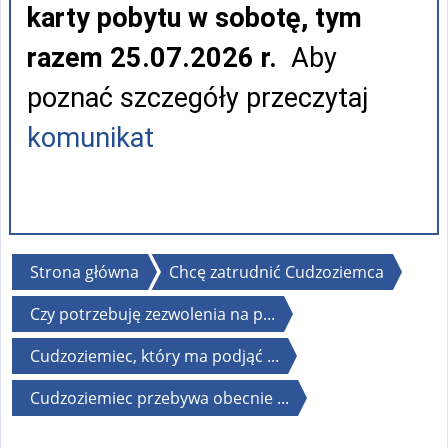
karty pobytu w sobotę, tym
razem 25.07.2026 r.
Aby
poznać szczegóły przeczytaj
komunikat
Jesteś
Strona główna
Chcę zatrudnić Cudzoziemca
tutaj
Czy potrzebuję zezwolenia na p...
Cudzoziemiec, który ma podjąć ...
Cudzoziemiec przebywa obecnie ...