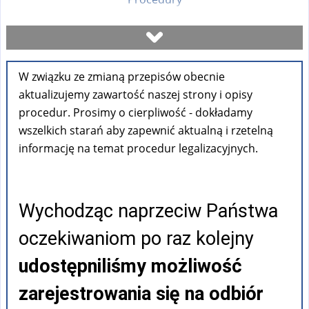
Umów się na wizytę
W związku ze zmianą przepisów obecnie
Sprawdź stan sprawy
aktualizujemy zawartość naszej strony i opisy
procedur. Prosimy o cierpliwość - dokładamy
Formularze
wszelkich starań aby zapewnić aktualną i rzetelną
informację na temat procedur legalizacyjnych.
Opłaty
Wychodząc naprzeciw Państwa
FAQ
oczekiwaniom po raz kolejny
Pouczenia
udostępniliśmy możliwość
zarejestrowania się na odbiór