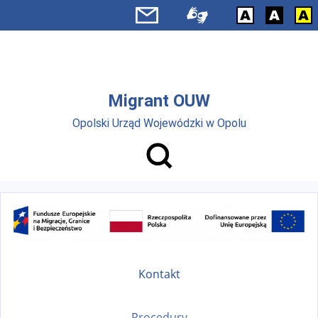
Przejdź do menu głównego
Przejdź do treści
Migrant OUW
Opolski Urząd Wojewódzki w Opolu
Kontakt
Procedury