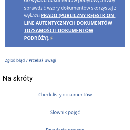
do wykazu dokumentów pobytowych! Aby
sprawdzić wzory dokumentów skorzystaj z
wykazu
PRADO (PUBLICZNY REJESTR ON-
LINE AUTENTYCZNYCH DOKUMENTÓW
TOŻSAMOŚCI I DOKUMENTÓW
PODRÓŻY).
(
l
i
Zgłoś błąd / Przekaż uwagi
n
k
i
Na skróty
s
e
Check-listy dokumentów
x
t
Słownik pojęć
e
r
n
Regulacje prawne