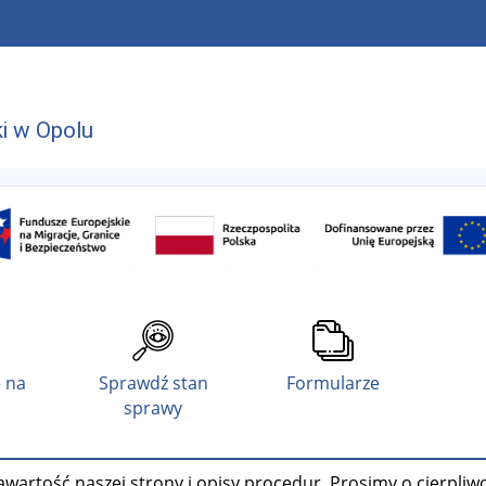
i w Opolu
 na
Sprawdź stan
Formularze
sprawy
wartość naszej strony i opisy procedur. Prosimy o cierpliw