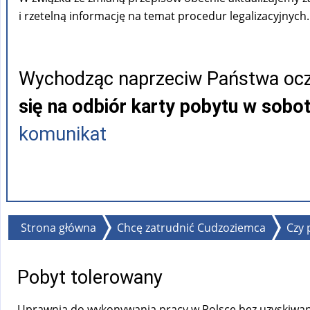
i rzetelną informację na temat procedur legalizacyjnych.
Wychodząc naprzeciw Państwa ocz
się na odbiór karty pobytu w sobo
komunikat
Jesteś
Strona główna
Chcę zatrudnić Cudzoziemca
Czy 
tutaj
Pobyt tolerowany
Uprawnia do wykonywania pracy w Polsce bez uzyskiwan