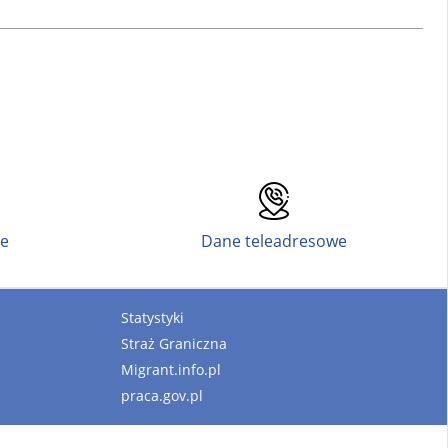
ne
Dane teleadresowe
Statystyki
Straż Graniczna
Migrant.info.pl
praca.gov.pl