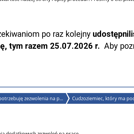
ekiwaniom po raz kolejny
udostępnil
tę, tym razem 25.07.2026 r.
Aby pozn
potrzebuję zezwolenia na p...
Cudzoziemiec, który ma podj
ia dodatkowych zezwoleń na pracę.