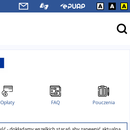
Opłaty
FAQ
Pouczenia
ość - dokładamy wszelkich starań aby zapewnić aktualną