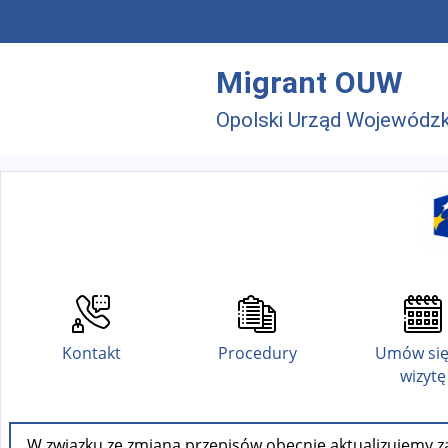
Przejdź do menu głównego
Przejdź do treści
Migrant OUW
Opolski Urząd Wojewódzk
Kontakt
Procedury
Umów się
wizytę
W związku ze zmianą przepisów obecnie aktualizujemy za