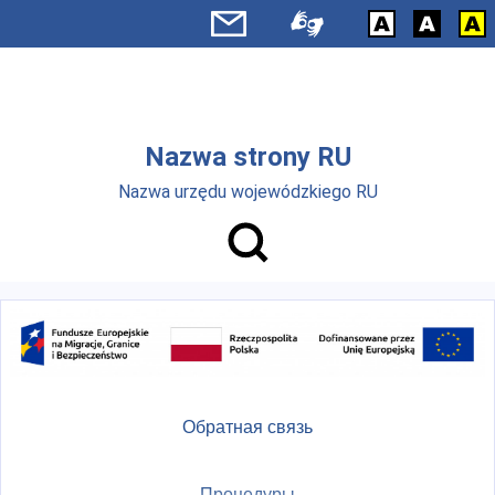
Skip to main menu
Перейти к основному содержанию
Nazwa strony RU
Nazwa urzędu wojewódzkiego RU
Обратная связь
Процедуры