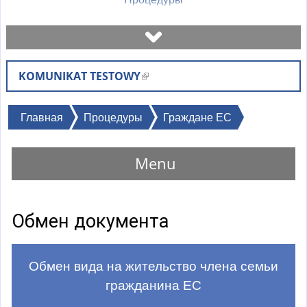
Назначить встречу
KOMUNIKAT TESTOWY
(
Проверьте статус дела
в
н
Вы
Главная
Процедуры
Граждане ЕС
Бланки
е
здесь
ш
Menu
н
Оплаты
я
я
Часто задаваемые вопросы
Обмен документа
с
с
Объяснения
ы
Обмен вида на жительство члена семьи
л
гражданина ЕС
к