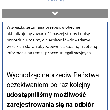
Umów się na wizytę
W związku ze zmianą przepisów obecnie
Sprawdź stan sprawy
aktualizujemy zawartość naszej strony i opisy
procedur. Prosimy o cierpliwość - dokładamy
Formularze
wszelkich starań aby zapewnić aktualną i rzetelną
informację na temat procedur legalizacyjnych.
Opłaty
Wychodząc naprzeciw Państwa
FAQ
oczekiwaniom po raz kolejny
Pouczenia
udostępniliśmy możliwość
zarejestrowania się na odbiór