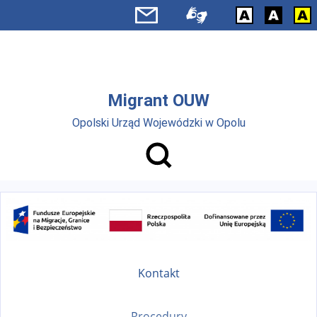
Przejdź do menu głównego
Przejdź do treści
Migrant OUW
Opolski Urząd Wojewódzki w Opolu
Kontakt
Procedury