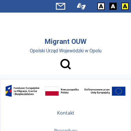
Przejdź do menu głównego
Przejdź do treści
Migrant OUW
Opolski Urząd Wojewódzki w Opolu
Kontakt
Procedury