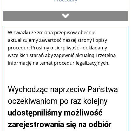
Umów się na wizytę
W związku ze zmianą przepisów obecnie
Sprawdź stan sprawy
aktualizujemy zawartość naszej strony i opisy
procedur. Prosimy o cierpliwość - dokładamy
Formularze
wszelkich starań aby zapewnić aktualną i rzetelną
informację na temat procedur legalizacyjnych.
Opłaty
Wychodząc naprzeciw Państwa
FAQ
oczekiwaniom po raz kolejny
Pouczenia
udostępniliśmy możliwość
zarejestrowania się na odbiór