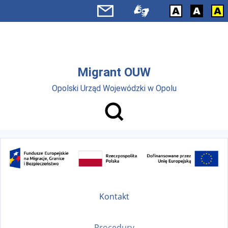
Przejdź do menu głównego
Przejdź do treści
Migrant OUW
Opolski Urząd Wojewódzki w Opolu
Kontakt
Procedury