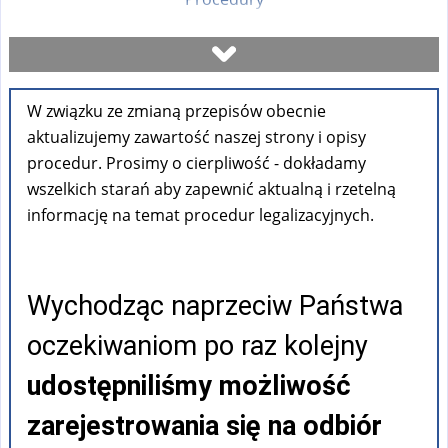
Umów się na wizytę
W związku ze zmianą przepisów obecnie
Sprawdź stan sprawy
aktualizujemy zawartość naszej strony i opisy
procedur. Prosimy o cierpliwość - dokładamy
Formularze
wszelkich starań aby zapewnić aktualną i rzetelną
informację na temat procedur legalizacyjnych.
Opłaty
Wychodząc naprzeciw Państwa
FAQ
oczekiwaniom po raz kolejny
Pouczenia
udostępniliśmy możliwość
zarejestrowania się na odbiór