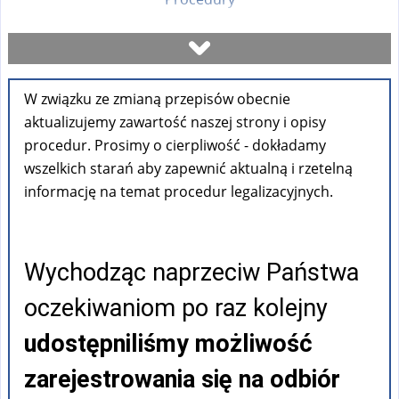
Umów się na wizytę
W związku ze zmianą przepisów obecnie
Sprawdź stan sprawy
aktualizujemy zawartość naszej strony i opisy
procedur. Prosimy o cierpliwość - dokładamy
Formularze
wszelkich starań aby zapewnić aktualną i rzetelną
informację na temat procedur legalizacyjnych.
Opłaty
Wychodząc naprzeciw Państwa
FAQ
oczekiwaniom po raz kolejny
Pouczenia
udostępniliśmy możliwość
zarejestrowania się na odbiór