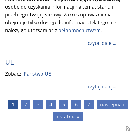
osobę do uzyskania informacji na temat stanu i
przebiegu Twojej sprawy. Zakres upoważnienia
obejmuje tylko dostęp do informacji. Dlatego nie
należy go utożsamiać z
pełnomocnictwem
.
czytaj dalej...
UE
Zobacz:
Państwo UE
czytaj dalej...
Strony
1
2
3
4
5
6
7
następna ›
ostatnia »