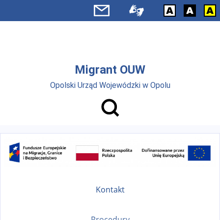
Przejdź do menu głównego
Przejdź do treści
Migrant OUW
Opolski Urząd Wojewódzki w Opolu
Kontakt
Procedury