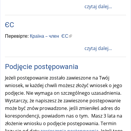
czytaj dalej...
ЄС
Перевірте:
Країна – член ЄС
(
l
czytaj dalej...
i
n
Podjęcie postępowania
k
i
Jeżeli postępowanie zostało zawieszone na Twój
s
wniosek, w każdej chwili możesz złożyć wniosek o jego
e
podjęcie. Nie wymaga on szczególnego uzasadnienia.
x
Wystarczy, że napiszesz że zawieszone postępowanie
t
może być znów prowadzone. jeśli zmieniłeś adres do
e
korespondencji, powiadom nas o tym. Masz 3 lata na
r
złożenie wniosku o podjęcie postępowania. Termin
n
liczy się od daty
zawieszenia postępowania.
Jeżeli tego