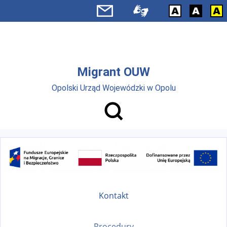
Przejdź do menu głównego
Przejdź do treści
Migrant OUW
Opolski Urząd Wojewódzki w Opolu
Kontakt
Procedury