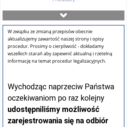
Umów się na wizytę
W związku ze zmianą przepisów obecnie
Sprawdź stan sprawy
aktualizujemy zawartość naszej strony i opisy
procedur. Prosimy o cierpliwość - dokładamy
Formularze
wszelkich starań aby zapewnić aktualną i rzetelną
informację na temat procedur legalizacyjnych.
Opłaty
Wychodząc naprzeciw Państwa
FAQ
oczekiwaniom po raz kolejny
Pouczenia
udostępniliśmy możliwość
zarejestrowania się na odbiór