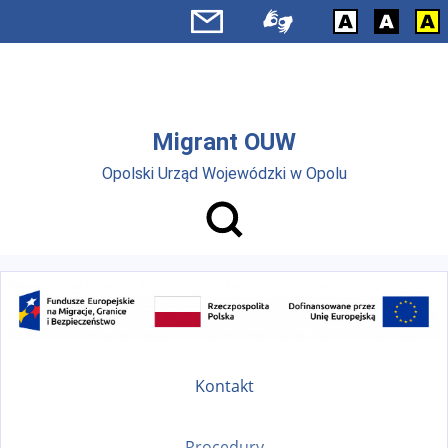
Przejdź do menu głównego
Przejdź do treści
Migrant OUW
Opolski Urząd Wojewódzki w Opolu
Kontakt
Procedury