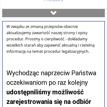
Umów się na wizytę
W związku ze zmianą przepisów obecnie
Sprawdź stan sprawy
aktualizujemy zawartość naszej strony i opisy
procedur. Prosimy o cierpliwość - dokładamy
Formularze
wszelkich starań aby zapewnić aktualną i rzetelną
informację na temat procedur legalizacyjnych.
Opłaty
Wychodząc naprzeciw Państwa
FAQ
oczekiwaniom po raz kolejny
Pouczenia
udostępniliśmy możliwość
zarejestrowania się na odbiór