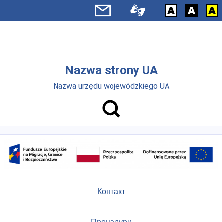
Skip to main menu
Перейти до основного вмісту
Nazwa strony UA
Nazwa urzędu wojewódzkiego UA
Контакт
Процедури