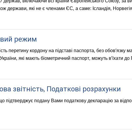
 держав, включаючи всі країни Європейського Союзу, за виня
ож держави, які не є членами ЄС, а саме: Ісландія, Норвег
овий режим
сть перетину кордону на підставі
паспорта, без обов’язку м
країни, які мають біометричний паспорт, можуть в’їхати до 
ва звітність, Податкові розрахунки
що підтверджує подану Вами податкову декларацію за відпо