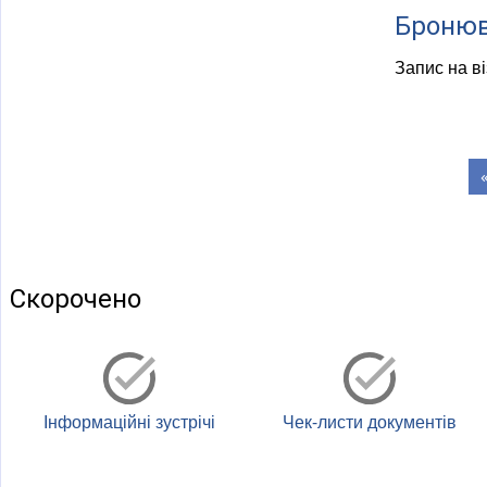
Бронюв
Запис на ві
Сторін
Скорочено
Інформаційні зустрічі
Чек-листи документів