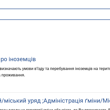
ро іноземців
изначають умови в’їзду та перебування іноземців на терито
а проживання.
/міський уряд ;Адміністрація ґміни/М