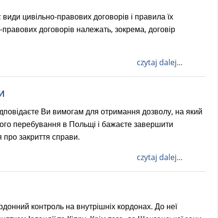
 види цивільно-правових договорів і правила їх
правових договорів належать, зокрема, договір
czytaj dalej...
и
ідповідаєте Ви вимогам для отримання дозволу, на який
шого перебування в Польщі і бажаєте завершити
 про закриття справи.
czytaj dalej...
рдонний контроль на внутрішніх кордонах. До неї