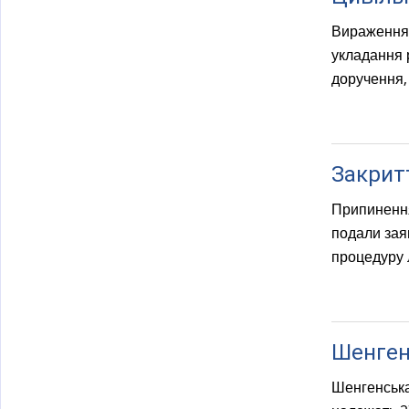
Вираження в
укладання 
доручення, 
Закрит
Припинення
подали зая
процедуру 
Шенген
Шенгенська