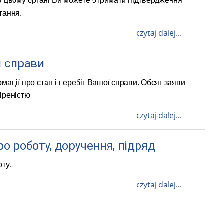
 В цьому органі Ви можете отримати підтвердження
тання.
czytaj dalej...
н справи
ції про стан і перебіг Вашої справи. Обсяг заяви
іреністю.
czytaj dalej...
ро роботу, доручення, підряд
оту.
czytaj dalej...