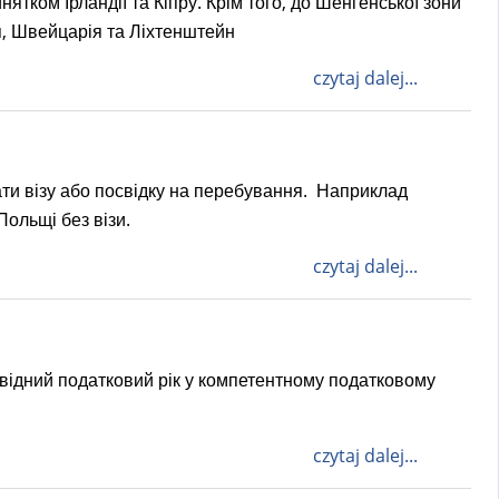
тком Ірландії та Кіпру. Крім того, до Шенгенської зони
ія, Швейцарія та Ліхтенштейн
czytaj dalej...
ати візу або посвідку на перебування. Наприклад
Польщі без візи.
czytaj dalej...
відний податковий рік у компетентному податковому
czytaj dalej...