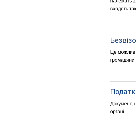
належать 27
входять так
Безвіз
Це можливі
громадяни У
Податко
Документ, 
органі.