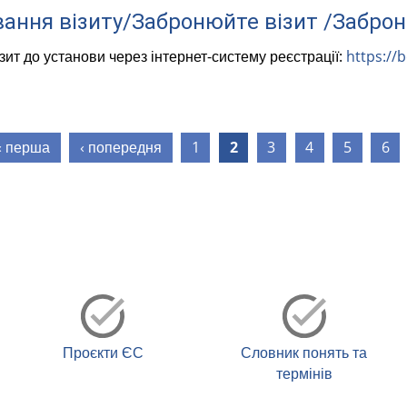
ання візиту/Забронюйте візит /Заброн
зит до установи через інтернет-систему реєстрації:
https://
ки
« перша
‹ попередня
1
2
3
4
5
6
Проєкти ЄС
Словник понять та
термінів