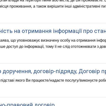
рган влади на території гміни або міста, де Ви проживаєте.
місця проживання, а також вирішити інші адміністративні пи
ність на отримання інформації про ста
аява, що уповноважує визначену особу на отримання інформа
е доступ до інформації, тому її не слід ототожнювати з дов
 доручення, договір-підряду, Договір п
 підставі якого Ви працюєте/надаєте послугу/виконуєте роб
но-правовий договір,