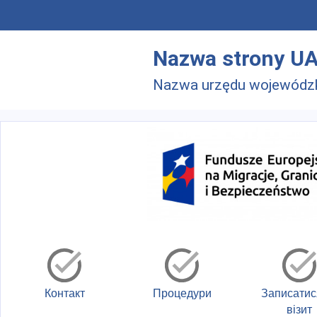
Skip to main menu
Перейти до основного вмісту
Nazwa strony U
Nazwa urzędu wojewódz
Контакт
Процедури
Записатис
візит