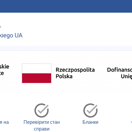
A
kiego UA
я на
Перевірити стан
Бланки
справи