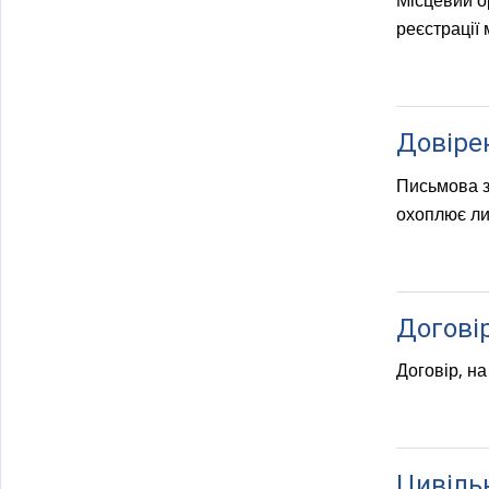
Місцевий о
)
реєстрації 
Довіре
Письмова з
охоплює лиш
Договір
Договір, на
Цивіль