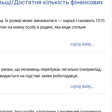
льщі/Достатня кількість фінансових
щі. Їх розмір може змінюватися — наразі становить 1010
тих на кожну особу в родині, яка веде спільне
czytaj dalej...
 умови, що іноземець перебуває легально (наприклад,
 видається на підставі заяви роботодавця.
czytaj dalej...
ітня). Інші особи, споріднені з іноземцем (наприклад,