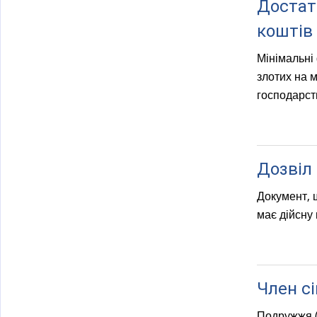
Достат
коштів
Мінімальні
злотих на м
господарст
Дозвіл 
Документ, 
має дійсну 
Член сі
Подружжя (д