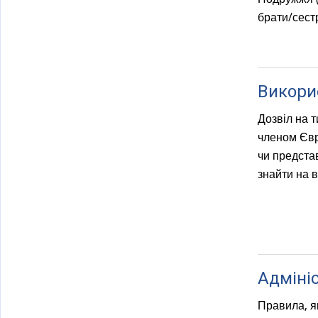
брати/сестр
Викори
Дозвіл на 
членом Євро
чи предста
знайти на в
Адміні
Правила, я