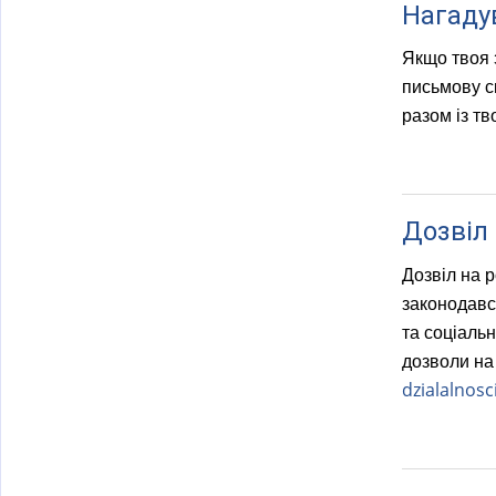
)
Нагаду
Якщо твоя 
письмову ск
разом із т
Дозвіл 
Дозвіл на р
законодавст
та соціальн
дозволи на 
dzialalnosc