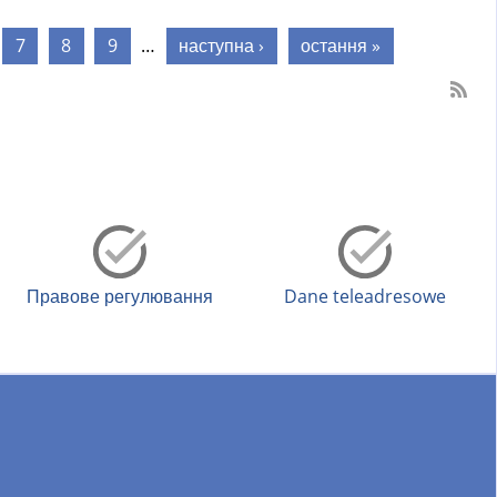
7
8
9
…
наступна ›
остання »
Правове регулювання
Dane teleadresowe