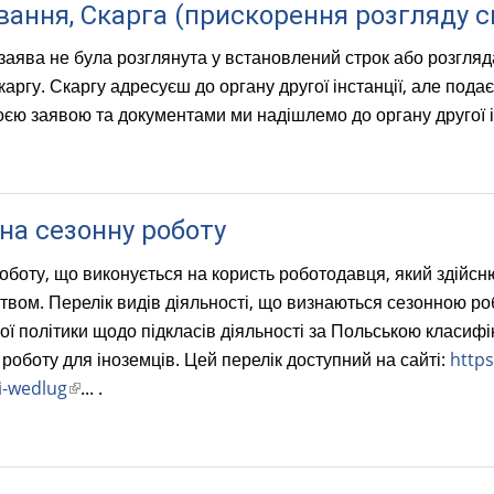
вання, Скарга (прискорення розгляду с
заява не була розглянута у встановлений строк або розгляд
аргу. Скаргу адресуєш до органу другої інстанції, але подає
воєю заявою та документами ми надішлемо до органу другої і
на сезонну роботу
оботу, що виконується на користь роботодавця, який здійсню
вом. Перелік видів діяльності, що визнаються сезонною роб
ої політики щодо підкласів діяльності за Польською класифі
роботу для іноземців. Цей перелік доступний на сайті:
https
i-wedlug
(
... .
l
i
n