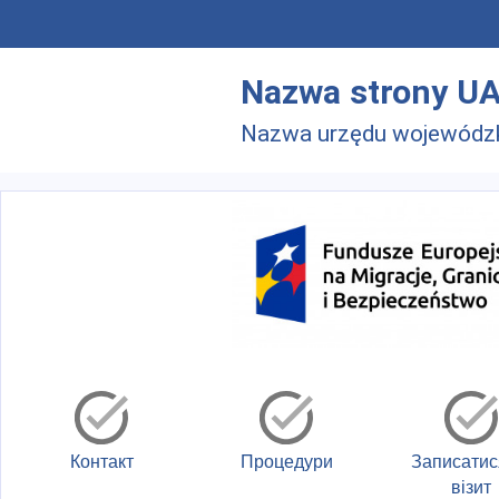
Skip to main menu
Перейти до основного вмісту
Nazwa strony U
Nazwa urzędu wojewódz
Контакт
Процедури
Записатис
візит