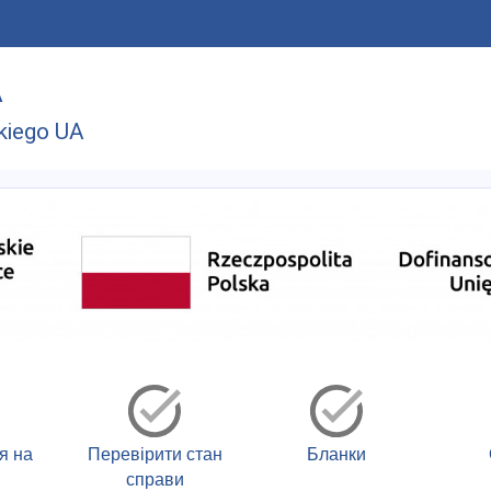
A
kiego UA
я на
Перевірити стан
Бланки
справи