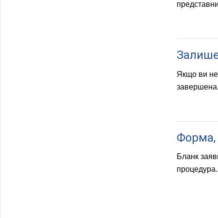
представник
Залише
Якщо ви не 
завершена
Форма,
Бланк заяв
процедура.