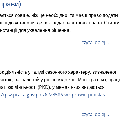
прави)
ається довше, ніж це необхідно, ти маєш право подати
ш її до установи, де розглядається твоя справа. Скаргу
нстанції для ухвалення рішення.
czytaj dalej...
є діяльність у галузі сезонного характеру, визначеної
отою, зазначений у розпорядженні Міністра сім’ї, праці
кацією діяльності (PKD), у межах яких видаються
://psz.praca.gov.pl/-/6223586-w-sprawie-podklas-
czytaj dalej...