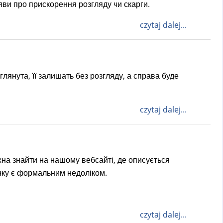
яви про прискорення розгляду чи скарги.
czytaj dalej...
глянута, її залишать без розгляду, а справа буде
czytaj dalej...
на знайти на нашому вебсайті, де описується
анку є формальним недоліком.
czytaj dalej...