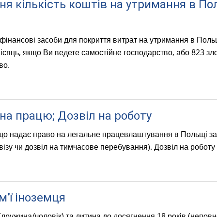
ня кількість коштів на утримання в По
k
i
s
 фінансові засоби для покриття витрат на утримання в Поль
e
ісяць, якщо Ви ведете самостійне господарство, або 823 зло
x
во.
t
e
r
n
на працю; Дозвіл на роботу
a
l
що надає право на легальне працевлаштування в Польщі за
)
візу чи дозвіл на тимчасове перебування). Дозвіл на роботу
м’ї іноземця
ружина/чоловік) та дитина до досягнення 18 років (неповнол