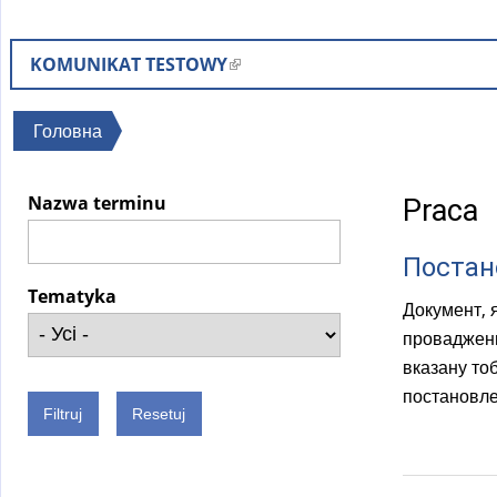
KOMUNIKAT TESTOWY
(
l
i
Ви
Головна
n
є
k
тут
Nazwa terminu
Praca
i
s
Постан
e
x
Tematyka
Документ, 
t
провадженн
e
вказану тоб
r
постановле
n
a
l