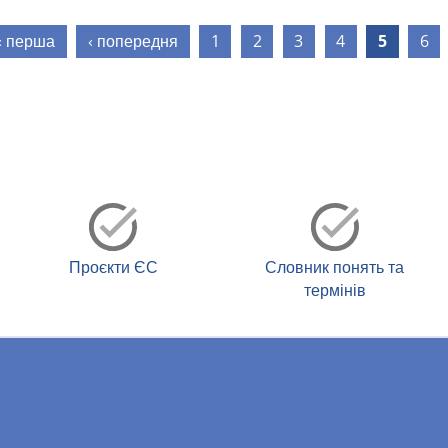
ки
« перша
‹ попередня
1
2
3
4
5
6
Проєкти ЄС
Словник понять та
термінів