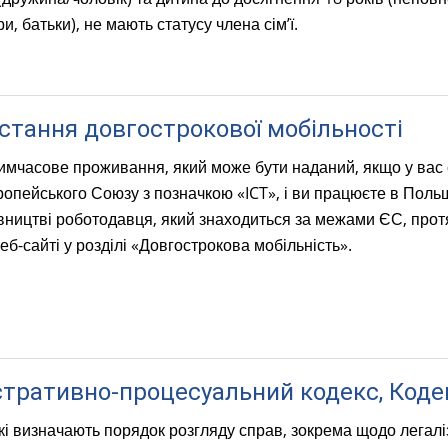
и, батьки), не мають статусу члена сім’ї.
стання довгострокової мобільності
тимчасове проживання, який може бути наданий, якщо у вас
пейського Союзу з позначкою «ICT», і ви працюєте в Польщі 
вництві роботодавця, який знаходиться за межами ЄС, прот
еб-сайті у розділі «Довгострокова мобільність».
стративно-процесуальний кодекс, Коде
кі визначають порядок розгляду справ, зокрема щодо легалі