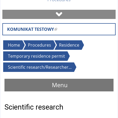
Book a visit
KOMUNIKAT TESTOWY
(
Check case status
l
i
You
Home
Procedures
Residence
Forms
n
are
Temporary residence permit
k
here
i
Fees
Scientific research/Researcher...
s
e
FAQ
Menu
x
t
Instruction
e
r
Scientific research
n