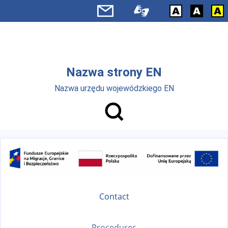
Skip to main menu
Skip to main content
Nazwa strony EN
Nazwa urzędu wojewódzkiego EN
Contact
Procedures