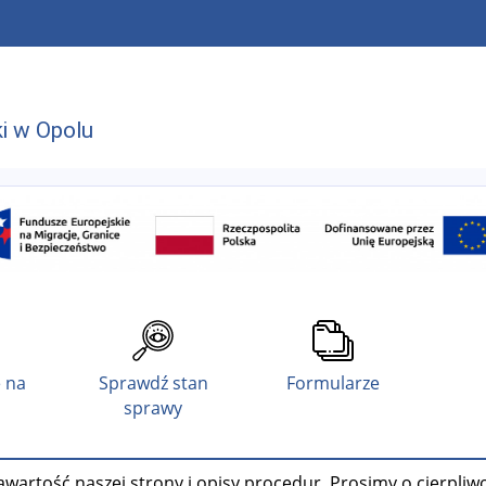
i w Opolu
 na
Sprawdź stan
Formularze
sprawy
wartość naszej strony i opisy procedur. Prosimy o cierpliw