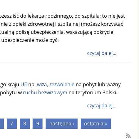
esz iść do lekarza rodzinnego, do szpitala; to nie jest
ie z opieki zdrowotnej i szpitalnej (możesz korzystać
aktualną polisę ubezpieczenia, wskazującą pokrycie
 ubezpieczenie może być:
czytaj dalej...
ego kraju
UE
np.
wiza
,
zezwolenie
na pobyt lub ważny
 pobytu w
ruchu bezwizowym
na terytorium Polski.
czytaj dalej...
6
7
8
9
następna ›
ostatnia »