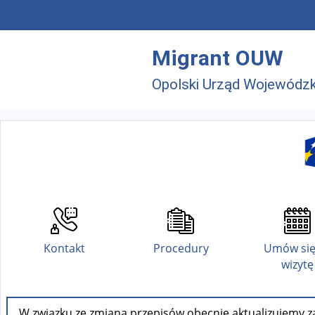
Przejdź do menu głównego
Przejdź do treści
Migrant OUW
Opolski Urząd Wojewódzk
Kontakt
Procedury
Umów się
wizytę
W związku ze zmianą przepisów obecnie aktualizujemy za