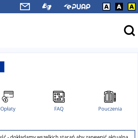
Opłaty
FAQ
Pouczenia
ość - dokładamy wszelkich starań aby zapewnić aktualną