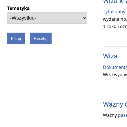
Wiza kr
Tematyka
Tytuł poby
wydana np.
1 roku i o
Wiza
Dokument/
Wiza wydaw
Ważny d
Ważny
pas