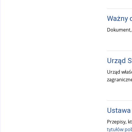
Ważny 
Dokument, 
Urząd S
Urząd właś
zagraniczn
Ustawa
Przepisy, k
tytułów po