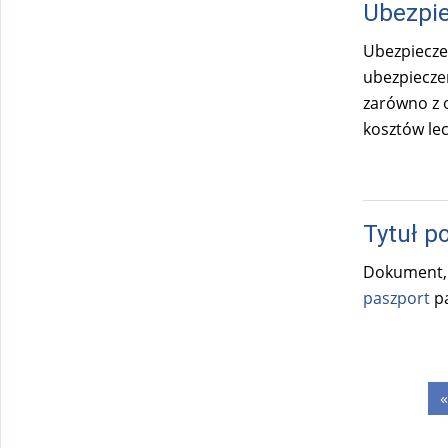
Ubezpie
Ubezpieczen
ubezpieczen
zarówno z o
kosztów le
Tytuł 
Dokument, 
paszport
pa
Strony
«