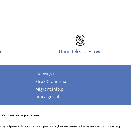
ne
Dane teleadresowe
Statystyki
Straż Graniczna
Migrant.info.pl
praca.gov.pl
2027 i budżetu państwa
szą odpowiedzialności za sposób wykorzystania udostępnionych informacji.