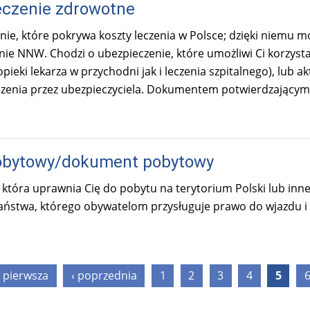
czenie zdrowotne
ie, które pokrywa koszty leczenia w Polsce; dzięki niemu moż
ie NNW. Chodzi o ubezpieczenie, które umożliwi Ci korzystan
pieki lekarza w przychodni jak i leczenia szpitalnego), lub 
czenia przez ubezpieczyciela. Dokumentem potwierdzającym
pobytowy/dokument pobytowy
która uprawnia Cię do pobytu na terytorium Polski lub inn
ństwa, którego obywatelom przysługuje prawo do wjazdu i
 pierwsza
‹ poprzednia
1
2
3
4
5