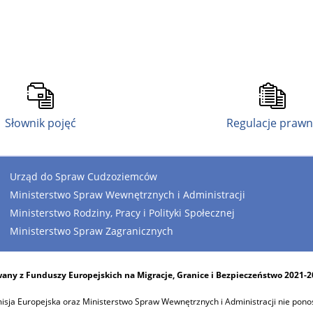
Słownik pojęć
Regulacje praw
Urząd do Spraw Cudzoziemców
Ministerstwo Spraw Wewnętrznych i Administracji
Ministerstwo Rodziny, Pracy i Polityki Społecznej
Ministerstwo Spraw Zagranicznych
any z Funduszy Europejskich na Migracje, Granice i Bezpieczeństwo 2021-
sja Europejska oraz Ministerstwo Spraw Wewnętrznych i Administracji nie pono