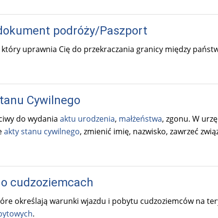
dokument podróży/Paszport
który uprawnia Cię do przekraczania granicy między państ
tanu Cywilnego
ciwy do wydania
aktu urodzenia
,
małżeństwa
, zgonu. W urz
e
akty stanu cywilnego
, zmienić imię, nazwisko, zawrzeć zwią
 o cudzoziemcach
tóre określają warunki wjazdu i pobytu cudzoziemców na ter
bytowych
.