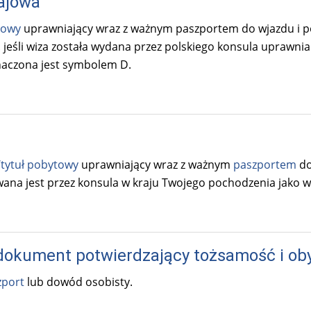
ajowa
towy
uprawniający wraz z ważnym paszportem do wjazdu i po
 jeśli wiza została wydana przez polskiego konsula uprawni
znaczona jest symbolem D.
tytuł pobytowy
uprawniający wraz z ważnym
paszportem
do
ana jest przez konsula w kraju Twojego pochodzenia jako w
okument potwierdzający tożsamość i ob
zport
lub dowód osobisty.