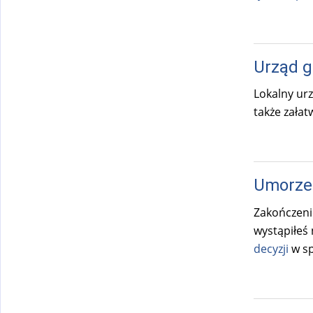
Urząd 
Lokalny ur
także załat
Umorze
Zakończenie
wystąpiłeś 
decyzji
w sp