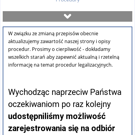
Umów się na wizytę
W związku ze zmianą przepisów obecnie
Sprawdź stan sprawy
aktualizujemy zawartość naszej strony i opisy
procedur. Prosimy o cierpliwość - dokładamy
Formularze
wszelkich starań aby zapewnić aktualną i rzetelną
informację na temat procedur legalizacyjnych.
Opłaty
Wychodząc naprzeciw Państwa
FAQ
oczekiwaniom po raz kolejny
Pouczenia
udostępniliśmy możliwość
zarejestrowania się na odbiór