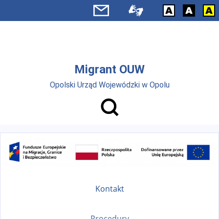
Przejdź do menu głównego
Przejdź do treści
Migrant OUW
Opolski Urząd Wojewódzki w Opolu
Kontakt
Procedury