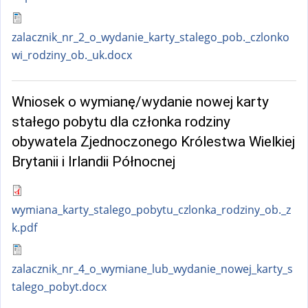
zalacznik_nr_2_o_wydanie_karty_stalego_pob._czlonko
wi_rodziny_ob._uk.docx
Wniosek o wymianę/wydanie nowej karty
stałego pobytu dla członka rodziny
obywatela Zjednoczonego Królestwa Wielkiej
Brytanii i Irlandii Północnej
wymiana_karty_stalego_pobytu_czlonka_rodziny_ob._z
k.pdf
zalacznik_nr_4_o_wymiane_lub_wydanie_nowej_karty_s
talego_pobyt.docx