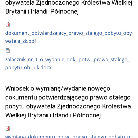
obywatela Zjednoczonego Królestwa Wielkiej
Brytanii i Irlandii Północnej
dokument_potwierdzajacy_prawo_stalego_pobytu_oby
watela_zk.pdf
zalacznik_nr_1_o_wydanie_dok._potw._prawo_stalego_
pobytu_ob._uk.docx
Wniosek o wymianę/wydanie nowego
dokumentu potwierdzającego prawo stałego
pobytu obywatela Zjednoczonego Królestwa
Wielkiej Brytanii i Irlandii Północnej
wymiana_dokumentu_potw._prawo_stalego_pobytu_o