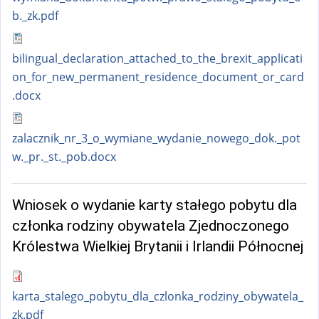
b._zk.pdf
bilingual_declaration_attached_to_the_brexit_applicati
on_for_new_permanent_residence_document_or_card
.docx
zalacznik_nr_3_o_wymiane_wydanie_nowego_dok._pot
w._pr._st._pob.docx
Wniosek o wydanie karty stałego pobytu dla
członka rodziny obywatela Zjednoczonego
Królestwa Wielkiej Brytanii i Irlandii Północnej
karta_stalego_pobytu_dla_czlonka_rodziny_obywatela_
zk.pdf