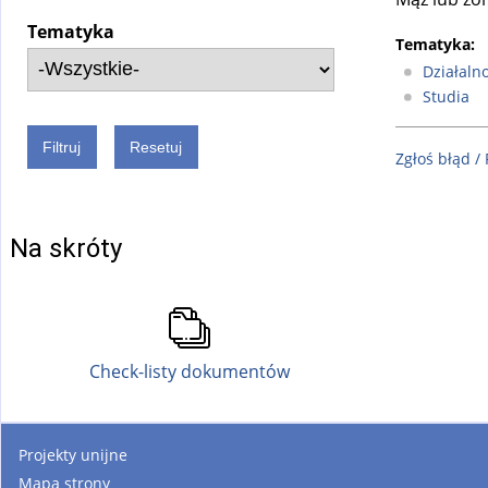
Tematyka
Tematyka:
Działaln
Studia
Zgłoś błąd /
Na skróty
Check-listy dokumentów
Projekty unijne
Mapa strony