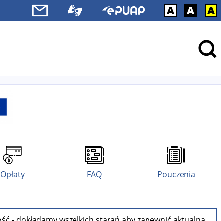
Opłaty
FAQ
Pouczenia
ość - dokładamy wszelkich starań aby zapewnić aktualną