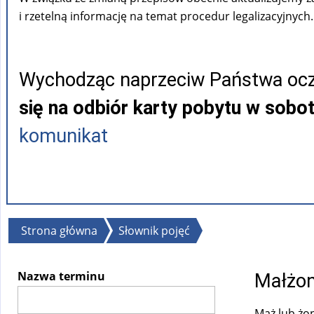
i rzetelną informację na temat procedur legalizacyjnych.
Wychodząc naprzeciw Państwa ocz
się na odbiór karty pobytu w sobo
komunikat
Jesteś
Strona główna
Słownik pojęć
tutaj
Nazwa terminu
Małżo
Mąż lub żo