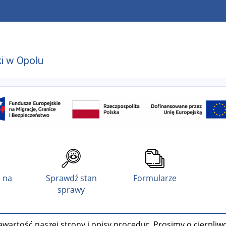
i w Opolu
 na
Sprawdź stan
Formularze
sprawy
wartość naszej strony i opisy procedur. Prosimy o cierpliw