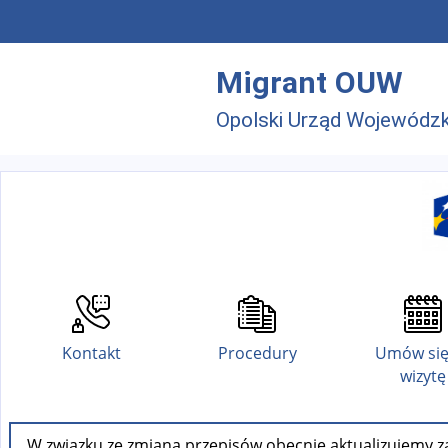
Przejdź do menu głównego
Przejdź do treści
Migrant OUW
Opolski Urząd Wojewódzk
Kontakt
Procedury
Umów się
wizytę
W związku ze zmianą przepisów obecnie aktualizujemy za