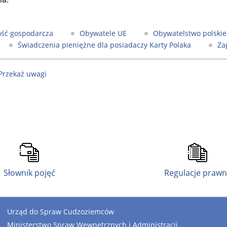
ość gospodarcza
Obywatele UE
Obywatelstwo polskie
Świadczenia pieniężne dla posiadaczy Karty Polaka
Za
 Przekaż uwagi
Słownik pojęć
Regulacje praw
Urząd do Spraw Cudzoziemców
Ministerstwo Spraw Wewnętrznych i Administracji