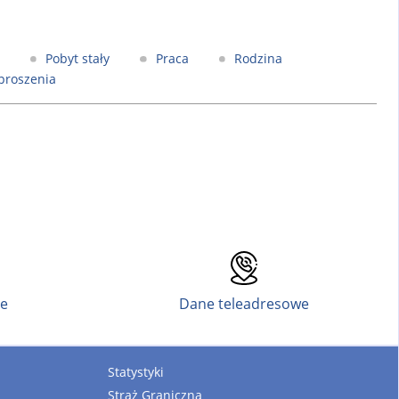
Pobyt stały
Praca
Rodzina
proszenia
ne
Dane teleadresowe
Statystyki
Straż Graniczna