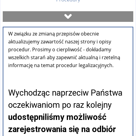
Umów się na wizytę
W związku ze zmianą przepisów obecnie
Sprawdź stan sprawy
aktualizujemy zawartość naszej strony i opisy
procedur. Prosimy o cierpliwość - dokładamy
Formularze
wszelkich starań aby zapewnić aktualną i rzetelną
informację na temat procedur legalizacyjnych.
Opłaty
Wychodząc naprzeciw Państwa
FAQ
oczekiwaniom po raz kolejny
Pouczenia
udostępniliśmy możliwość
zarejestrowania się na odbiór