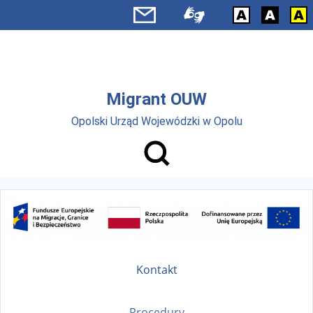
Przejdź do menu głównego
Przejdź do treści
Migrant OUW
Opolski Urząd Wojewódzki w Opolu
Kontakt
Procedury