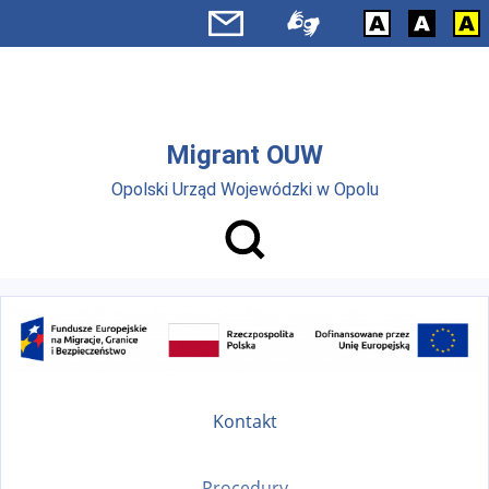
Przejdź do menu głównego
Przejdź do treści
Migrant OUW
Opolski Urząd Wojewódzki w Opolu
Kontakt
Procedury