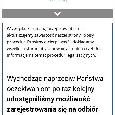
Umów się na wizytę
W związku ze zmianą przepisów obecnie
Sprawdź stan sprawy
aktualizujemy zawartość naszej strony i opisy
procedur. Prosimy o cierpliwość - dokładamy
Formularze
wszelkich starań aby zapewnić aktualną i rzetelną
informację na temat procedur legalizacyjnych.
Opłaty
Wychodząc naprzeciw Państwa
FAQ
oczekiwaniom po raz kolejny
Pouczenia
udostępniliśmy możliwość
zarejestrowania się na odbiór