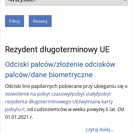
Rezydent długoterminowy UE
Odciski palców/złożenie odcisków
palców/dane biometryczne
Odciski linii papilarnych pobierane przy ubieganiu się o
zezwolenie na pobyt czasowy
/
pobyt stały
/
pobyt
rezydenta długoterminowego UE
/
wymianę karty
pobytu
(
, od cudzoziemców w wieku powyżej 6 lat. Od
01.01.2021 r.
l
i
czytaj dalej...
n