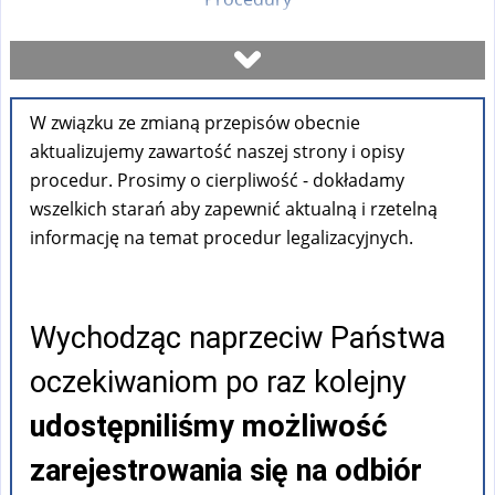
Umów się na wizytę
W związku ze zmianą przepisów obecnie
Sprawdź stan sprawy
aktualizujemy zawartość naszej strony i opisy
procedur. Prosimy o cierpliwość - dokładamy
Formularze
wszelkich starań aby zapewnić aktualną i rzetelną
informację na temat procedur legalizacyjnych.
Opłaty
Wychodząc naprzeciw Państwa
FAQ
oczekiwaniom po raz kolejny
Pouczenia
udostępniliśmy możliwość
zarejestrowania się na odbiór