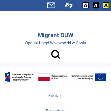
Przejdź do menu głównego
Przejdź do treści
Migrant OUW
Opolski Urząd Wojewódzki w Opolu
Kontakt
Procedury