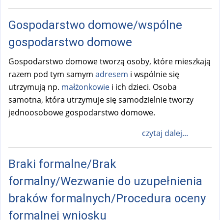
k
Gospodarstwo domowe/wspólne
i
s
gospodarstwo domowe
e
Gospodarstwo domowe tworzą osoby, które mieszkają
x
razem pod tym samym
adresem
i wspólnie się
t
utrzymują np.
małżonkowie
i ich dzieci. Osoba
e
samotna, która utrzymuje się samodzielnie tworzy
r
jednoosobowe gospodarstwo domowe.
n
a
czytaj dalej...
l
)
Braki formalne/Brak
formalny/Wezwanie do uzupełnienia
braków formalnych/Procedura oceny
formalnej wniosku