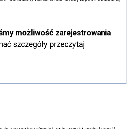
iśmy możliwość zarejestrowania
ać szczegóły przeczytaj
ędzie tym możesz również umiejscowić (zarejestrować)