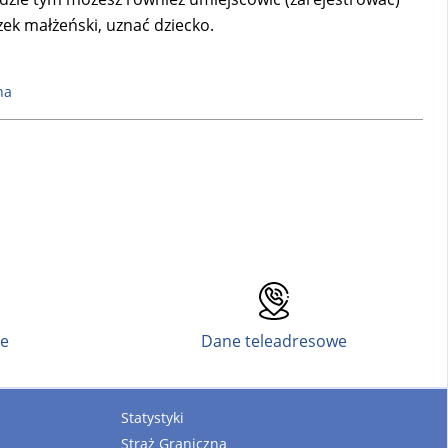
zek małżeński, uznać dziecko.
na
ne
Dane teleadresowe
Statystyki
Straż Graniczna