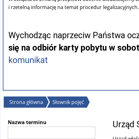
i rzetelną informację na temat procedur legalizacyjnych.
Wychodząc naprzeciw Państwa ocz
się na odbiór karty pobytu w sobo
komunikat
Jesteś
Strona główna
Słownik pojęć
tutaj
Nazwa terminu
Urząd 
Urząd właś