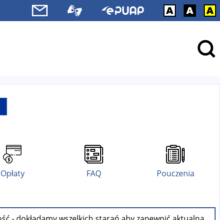
Opłaty
FAQ
Pouczenia
ość - dokładamy wszelkich starań aby zapewnić aktualną