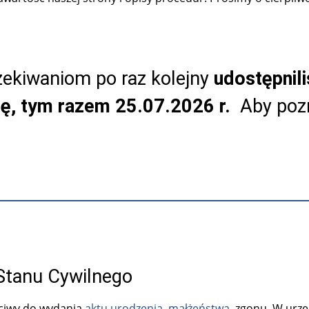
ekiwaniom po raz kolejny
udostępnil
tę, tym razem 25.07.2026 r.
Aby pozn
Stanu Cywilnego
ciwy do wydania
aktu urodzenia
,
małżeństwa
, zgonu. W urz