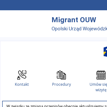
Przejdź do menu głównego
Przejdź do treści
Migrant OUW
Opolski Urząd Wojewódzk
Kontakt
Procedury
Umów się
wizytę
W związku ze zmianą przepisów obecnie aktualizujemy za