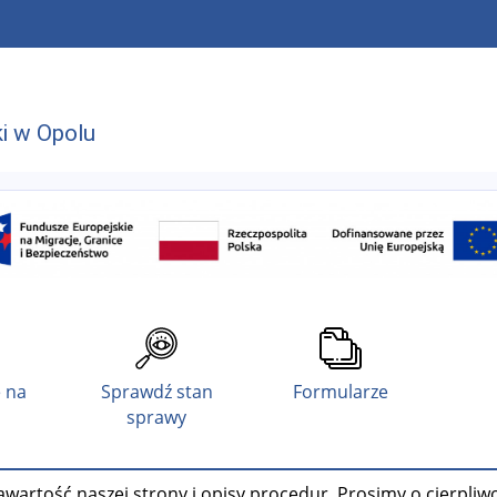
i w Opolu
 na
Sprawdź stan
Formularze
sprawy
wartość naszej strony i opisy procedur. Prosimy o cierpliw