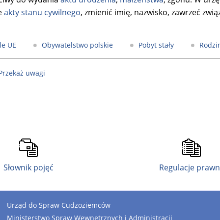
e
akty stanu cywilnego
, zmienić imię, nazwisko, zawrzeć zwią
le UE
Obywatelstwo polskie
Pobyt stały
Rodzi
 Przekaż uwagi
Słownik pojęć
Regulacje praw
Urząd do Spraw Cudzoziemców
Ministerstwo Spraw Wewnętrznych i Administracji