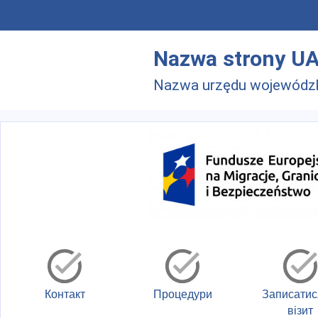
Skip to main menu
Перейти до основного вмісту
Nazwa strony U
Nazwa urzędu wojewódz
Контакт
Процедури
Записатис
візит