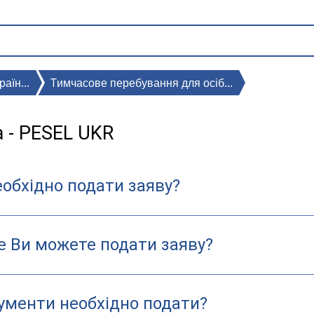
аїн...
Tимчасове перебування для осіб...
 - PESEL UKR
обхідно подати заяву?
е Ви можете подати заяву?
кументи необхідно подати?