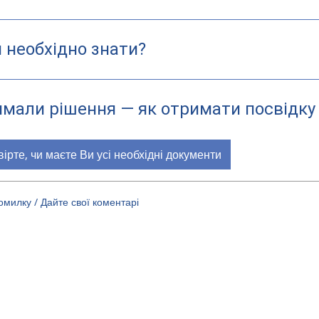
 необхідно знати?
имали рішення — як отримати посвідку
ірте, чи маєте Ви усі необхідні документи
милку / Дайте свої коментарі