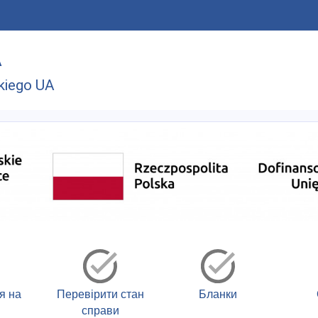
A
kiego UA
я на
Перевірити стан
Бланки
справи