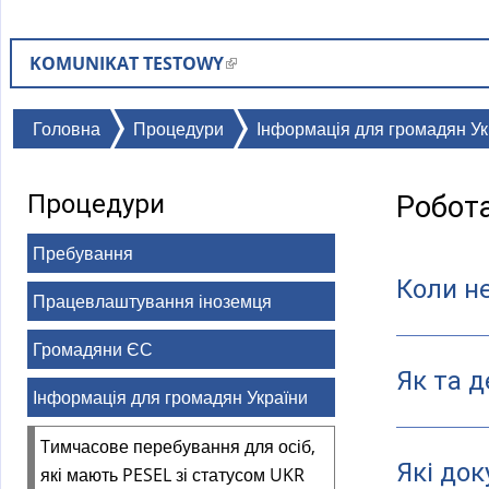
KOMUNIKAT TESTOWY
(
l
i
Ви
Головна
Процедури
Інформація для громадян Укр
n
є
k
тут
Процедури
Робота
i
s
Пребування
e
Коли не
x
Працевлаштування іноземця
t
e
Громадяни ЄС
r
Як та д
Інформація для громадян України
n
a
Tимчасове перебування для осіб,
l
Які до
які мають PESEL зі статусом UKR