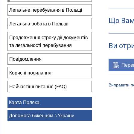
)
Легальне перебування в Польщі
Що Вам
Легальна робота в Польщі
Продовження строку дії документів
Ви отр
та легальності перебування
Повідомлення
Перев
Корисні посилання
Виправити по
Найчастіші питання (FAQ)
Карта Поляка
Допомога біженцям з України