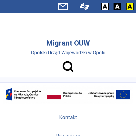
Przejdź do menu głównego
Przejdź do treści
Migrant OUW
Opolski Urząd Wojewódzki w Opolu
Kontakt
Procedury