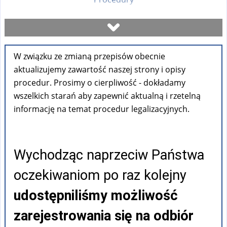
Umów się na wizytę
W związku ze zmianą przepisów obecnie
Sprawdź stan sprawy
aktualizujemy zawartość naszej strony i opisy
procedur. Prosimy o cierpliwość - dokładamy
Formularze
wszelkich starań aby zapewnić aktualną i rzetelną
informację na temat procedur legalizacyjnych.
Opłaty
Wychodząc naprzeciw Państwa
FAQ
oczekiwaniom po raz kolejny
Pouczenia
udostępniliśmy możliwość
zarejestrowania się na odbiór