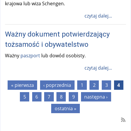
krajowa lub wiza Schengen.
czytaj dalej...
Ważny dokument potwierdzający
tożsamość i obywatelstwo
Ważny
paszport
lub dowód osobisty.
czytaj dalej...
Strony
« pierwsza
‹ poprzednia
1
2
3
4
5
6
7
8
9
następna ›
ostatnia »