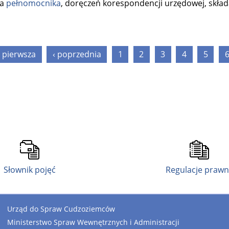
ia
pełnomocnika
, doręczeń korespondencji urzędowej, skła
 pierwsza
‹ poprzednia
1
2
3
4
5
Słownik pojęć
Regulacje praw
Urząd do Spraw Cudzoziemców
Ministerstwo Spraw Wewnętrznych i Administracji