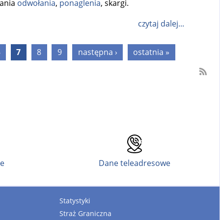
dania
odwołania
,
ponaglenia
, skargi.
czytaj dalej...
6
7
8
9
następna ›
ostatnia »
ne
Dane teleadresowe
Statystyki
Straż Graniczna