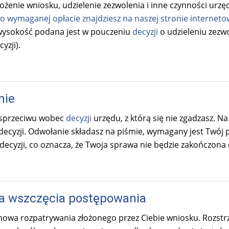
)
łożenie wniosku, udzielenie zezwolenia i inne czynności urz
o wymaganej opłacie znajdziesz na naszej stronie interneto
j wysokość podana jest w pouczeniu
decyzji
o udzieleniu zezwo
yzji).
nie
 sprzeciwu wobec
decyzji
urzędu, z którą się nie zgadzasz. 
decyzji. Odwołanie składasz na piśmie, wymagany jest Twój 
ecyzji, co oznacza, że Twoja sprawa nie będzie zakończona 
 wszczęcia postępowania
mowa rozpatrywania złożonego przez Ciebie wniosku. Rozstr