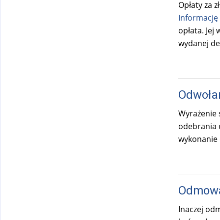
Opłaty za z
Informację 
opłata. Je
wydanej dec
Odwoła
Wyrażenie
odebrania 
wykonanie d
Odmowa
Inaczej od