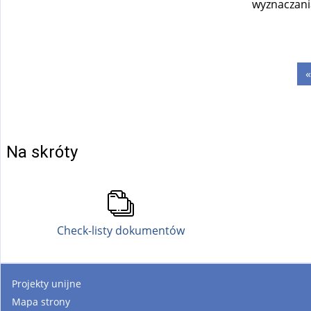
wyznaczan
Strony
«
Na skróty
Check-listy dokumentów
Projekty unijne
Mapa strony