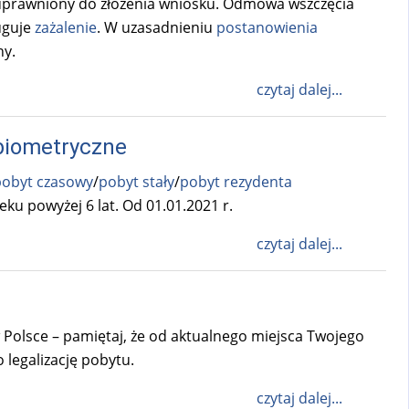
 uprawniony do złożenia wniosku. Odmowa wszczęcia
uguje
zażalenie
. W uzasadnieniu
postanowienia
ny.
czytaj dalej...
biometryczne
pobyt czasowy
/
pobyt stały
/
pobyt rezydenta
ku powyżej 6 lat. Od 01.01.2021 r.
czytaj dalej...
 Polsce – pamiętaj, że od aktualnego miejsca Twojego
legalizację pobytu.
czytaj dalej...