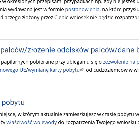
 w określonych przepisami przypadkach np. gdy nie jesteś
ia wydawana jest w formie
postanowienia
, na które przysł
dlaczego złożony przez Ciebie wniosek nie będzie rozpatrzo
 palców/złożenie odcisków palców/dane 
ii papilarnych pobierane przy ubieganiu się o
zezwolenie na 
inowego UE
/
wymianę karty pobytu
(
, od cudzoziemców w wie
l
i
n
 pobytu
k
i
iejsce, w którym aktualnie zamieszkujesz w czasie pobytu w
s
eży
właściwość wojewody
do rozpatrzenia Twojego wniosku o 
e
x