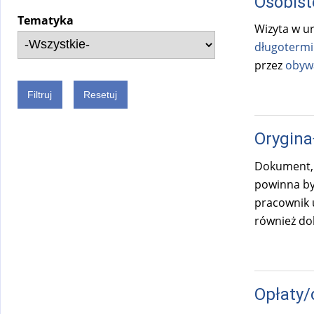
Osobist
Tematyka
Wizyta w u
długoterm
przez
obywa
Orygina
Dokument, k
powinna by
pracownik 
również dok
Opłaty/