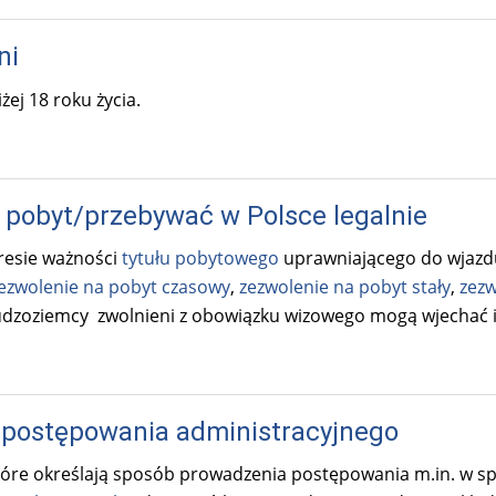
t
e
ni
r
n
ej 18 roku życia.
a
l
)
 pobyt/przebywać w Polsce legalnie
resie ważności
tytułu pobytowego
uprawniającego do wjazdu
ezwolenie na pobyt czasowy
,
zezwolenie na pobyt stały
,
zezw
dzoziemcy zwolnieni z obowiązku wizowego mogą wjechać i
postępowania administracyjnego
tóre określają sposób prowadzenia postępowania m.in. w sp