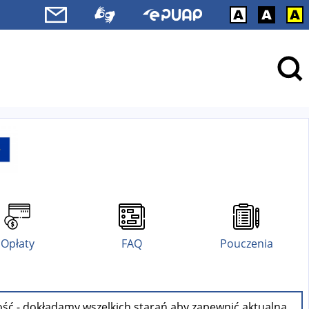
Opłaty
FAQ
Pouczenia
ość - dokładamy wszelkich starań aby zapewnić aktualną