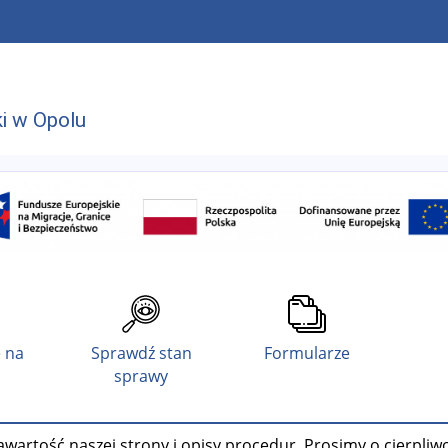
i w Opolu
 na
Sprawdź stan
Formularze
sprawy
wartość naszej strony i opisy procedur. Prosimy o cierpliw