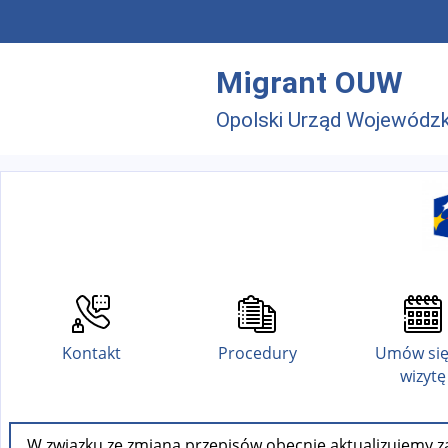
Przejdź do menu głównego
Przejdź do treści
Migrant OUW
Opolski Urząd Wojewódzk
Kontakt
Procedury
Umów się
wizytę
W związku ze zmianą przepisów obecnie aktualizujemy za