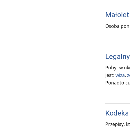
Małolet
Osoba poniż
Legalny
Pobyt w ok
jest:
wiza
,
z
Ponadto cu
Kodeks 
Przepisy, k