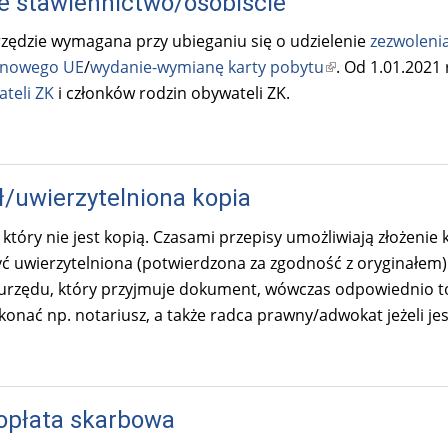
e stawiennictwo/osobiście
rzędzie wymagana przy ubieganiu się o udzielenie
zezwoleni
inowego UE
/
wydanie-wymianę karty pobytu
(
. Od 1.01.2021
teli ZK
i członków rodzin obywateli ZK.
l
i
n
k
ł/uwierzytelniona kopia
i
s
tóry nie jest kopią. Czasami przepisy umożliwiają złożenie
e
ć uwierzytelniona (potwierdzona za zgodność z oryginałem
x
urzędu, który przyjmuje dokument, wówczas odpowiednio to
t
onać np. notariusz, a także radca prawny/adwokat jeżeli j
e
r
n
a
opłata skarbowa
l