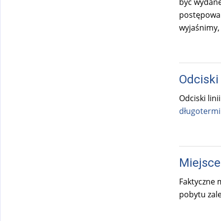
być wydane
postępowan
wyjaśnimy, 
Odciski
Odciski lin
długoterm
Miejsce
Faktyczne m
pobytu zal